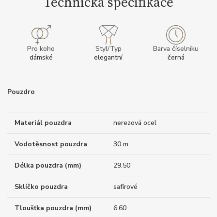
Technická specifikace
Pro koho
Styl/Typ
Barva číselníku
dámské
elegantní
černá
Pouzdro
Materiál pouzdra
nerezová ocel
Vodotěsnost pouzdra
30 m
Délka pouzdra (mm)
29.50
Sklíčko pouzdra
safírové
Tloušťka pouzdra (mm)
6.60