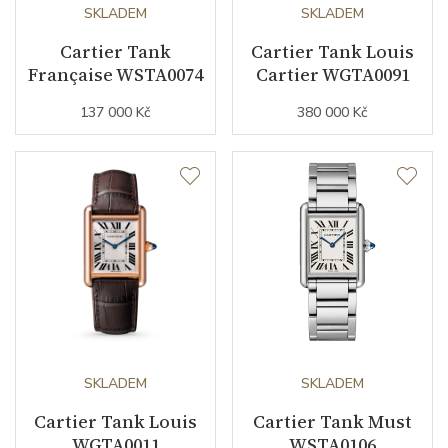
Datumovka
NE
SKLADEM
SKLADEM
Cartier Tank
Cartier Tank Louis
Sekundová ručka
NE
Française WSTA0074
Cartier WGTA0091
137 000 Kč
380 000 Kč
Číselník
Barva číselníku
černá
Řemínek / Spona
Materiál řemínku
kůže z aligátora
Barva řemínku
černá
SKLADEM
SKLADEM
Doplňující údaje
Cartier Tank Louis
Cartier Tank Must
WGTA0011
WSTA0106