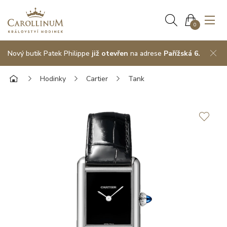
0
Nový butik Patek Philippe
již otevřen
na adrese
Pařížská 6.
Hodinky
Cartier
Tank