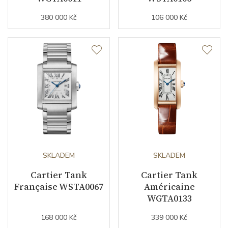
Záruční doba
24
380 000 Kč
106 000 Kč
nepodnikatelé (měsíců)
Modelová řada
Tank
SKLADEM
SKLADEM
Cartier Tank
Cartier Tank
Française WSTA0067
Américaine
WGTA0133
168 000 Kč
339 000 Kč