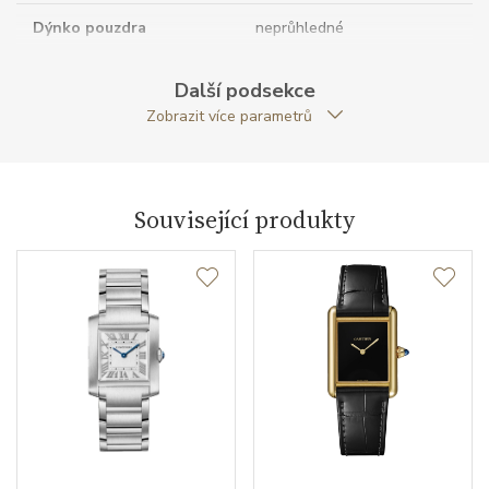
Dýnko pouzdra
neprůhledné
Antireflexní sklíčko
ANO
Další podsekce
Zobrazit více parametrů
Tvar pouzdra
obdelníkový
Šířka pouzdra (mm)
22.00
Související produkty
Strojek
Typ strojku
Quartz
Kalibr strojku
quartz
Funkce