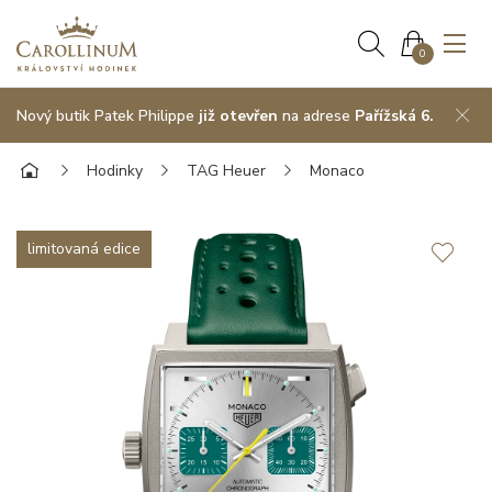
0
Nový butik Patek Philippe
již otevřen
na adrese
Pařížská 6.
Hodinky
TAG Heuer
Monaco
limitovaná edice