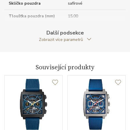
Sklíčko pouzdra
safírové
Tloušťka pouzdra (mm)
15.00
Dýnko pouzdra
průhledné
Další podsekce
Zobrazit více parametrů
Tvar pouzdra
čtvercový
Průměr pouzdra (mm)
39.00
Související produkty
Strojek
Typ strojku
TAG Heuer calibre 11
Automatic
Rezerva chodu strojku
40
Kalibr strojku
automatický nátah