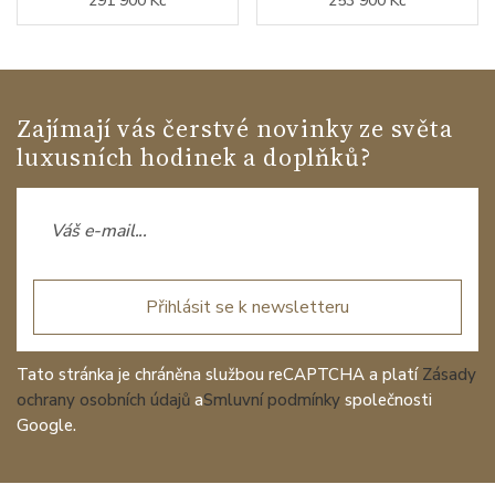
291 900 Kč
253 900 Kč
Zajímají vás čerstvé novinky ze světa
luxusních hodinek a doplňků?
Přihlásit se k newsletteru
Tato stránka je chráněna službou reCAPTCHA a platí
Zásady
ochrany osobních údajů
a
Smluvní podmínky
společnosti
Google.