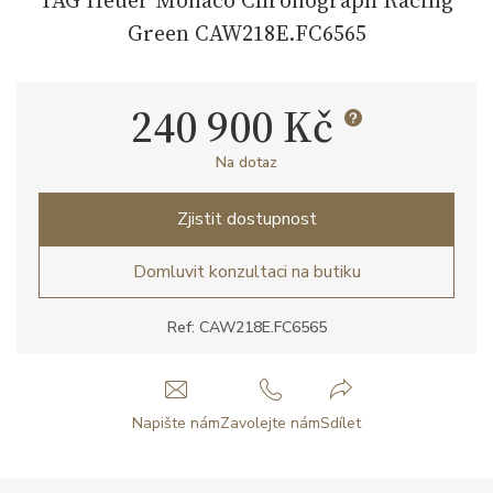
Green CAW218E.FC6565
240 900 Kč
Na dotaz
Zjistit dostupnost
Domluvit konzultaci na butiku
Ref: CAW218E.FC6565
Napište nám
Zavolejte nám
Sdílet