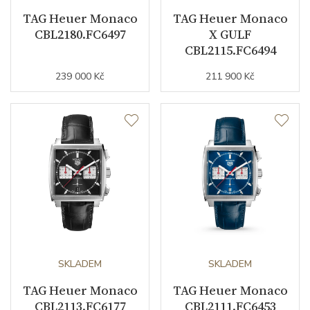
Indexy číselníku
indexy
TAG Heuer Monaco
TAG Heuer Monaco
CBL2180.FC6497
X GULF
Luminiscence
ručky / indexy
CBL2115.FC6494
239 000 Kč
211 900 Kč
Řemínek / Spona
Materiál řemínku
telecí kůže
Barva řemínku
zelená
Materiál spony
titan
Doplňující údaje
SKLADEM
SKLADEM
Počet ks Limitované edice
1000
TAG Heuer Monaco
TAG Heuer Monaco
Exkluzivita
limitovaná edice
CBL2113.FC6177
CBL2111.FC6453