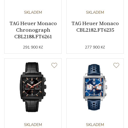
Kameny strojku
17
SKLADEM
SKLADEM
Kyvy strojku
28800
TAG Heuer Monaco
TAG Heuer Monaco
Chronograph
CBL2182.FT6235
CBL2188.FT6261
Funkce
291 900 Kč
277 900 Kč
Datumovka
ANO
Sekundová ručka
ANO
Chronograf
ANO
Číselník
Barva číselníku
stříbrná / zelená
SKLADEM
SKLADEM