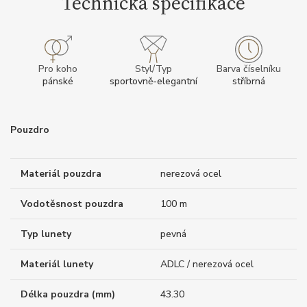
Technická specifikace
Pro koho
Styl/Typ
Barva číselníku
pánské
sportovně-elegantní
stříbrná
Pouzdro
Materiál pouzdra
nerezová ocel
Vodotěsnost pouzdra
100 m
Typ lunety
pevná
Materiál lunety
ADLC / nerezová ocel
Délka pouzdra (mm)
43.30