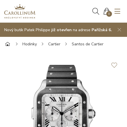
0
Nový butik Patek Philippe
již otevřen
na adrese
Pařížská 6.
Hodinky
Cartier
Santos de Cartier