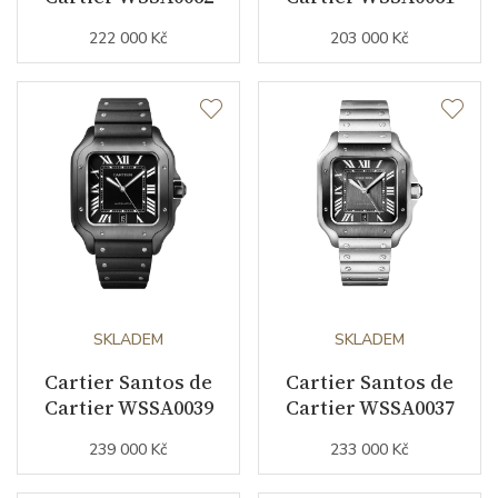
222 000 Kč
203 000 Kč
Indexy číselníku
římské číslice
Řemínek / Spona
Materiál řemínku
kaučuk
Barva řemínku
černá
Další řemínek v balení
ANO
SKLADEM
SKLADEM
Doplňující údaje
Cartier Santos de
Cartier Santos de
Cartier WSSA0039
Cartier WSSA0037
Záruční doba
24
239 000 Kč
233 000 Kč
nepodnikatelé (měsíců)