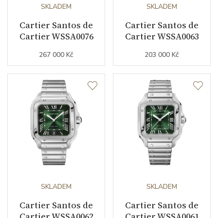
Kalibr strojku
SKLADEM
automatický nátah
SKLADEM
Cartier Santos de
Cartier Santos de
Kameny strojku
35
Cartier WSSA0076
Cartier WSSA0063
Kyvy strojku
28800
267 000 Kč
203 000 Kč
Funkce
Datumovka
ANO
Sekundová ručka
ANO
Chronograf
ANO
Číselník
SKLADEM
SKLADEM
Cartier Santos de
Cartier Santos de
Cartier WSSA0062
Cartier WSSA0061
Barva číselníku
stříbrná