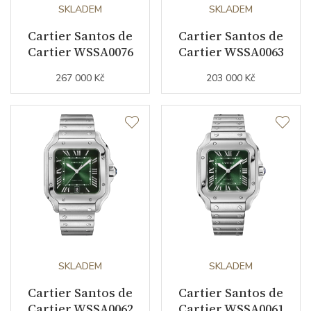
Kyvy strojku
SKLADEM
28800
SKLADEM
Cartier Santos de
Cartier Santos de
Cartier WSSA0076
Cartier WSSA0063
Funkce
267 000 Kč
203 000 Kč
Datumovka
NE
Sekundová ručka
ANO
Číselník
Barva číselníku
stříbrná
Indexy číselníku
římské číslice
SKLADEM
SKLADEM
Cartier Santos de
Cartier Santos de
Řemínek / Spona
Cartier WSSA0062
Cartier WSSA0061