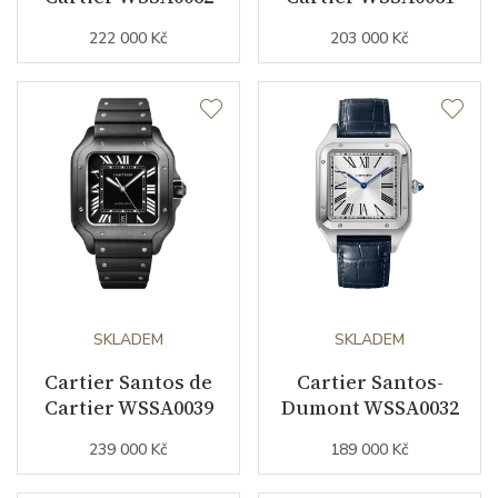
222 000 Kč
203 000 Kč
Materiál řemínku
růžové zlato
Barva řemínku
růžová
Doplňující údaje
Záruční doba
24
nepodnikatelé (měsíců)
Modelová řada
Santos de Cartier
SKLADEM
SKLADEM
Cartier Santos de
Cartier Santos-
Cartier WSSA0039
Dumont WSSA0032
239 000 Kč
189 000 Kč