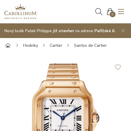
0
Nový butik Patek Philippe
již otevřen
na adrese
Pařížská 6.
Hodinky
Cartier
Santos de Cartier