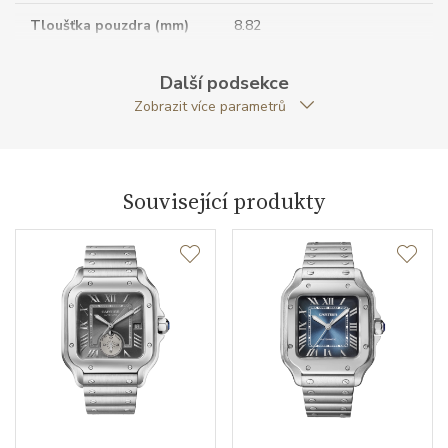
Tloušťka pouzdra (mm)
8.82
Dýnko pouzdra
neprůhledné
Další podsekce
Zobrazit více parametrů
Tvar pouzdra
čtvercový
Průměr pouzdra (mm)
35.10
Související produkty
Strojek
Typ strojku
1847 MC Cartier
Rezerva chodu strojku
42
Kalibr strojku
automatický nátah
Kameny strojku
23