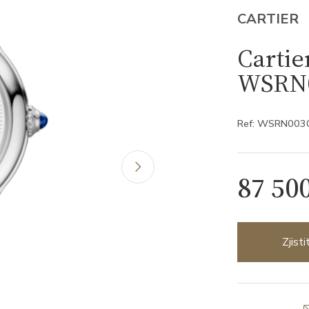
CARTIER
Cartie
WSRN
Ref: WSRN003
87 50
Zjist