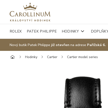
ROLEX
PATEK PHILIPPE
HODINKY
DOPLŇK
Nový butik Patek Philippe
již otevřen
na adrese
Pařížská 6.
Hodinky
Cartier
Cartier model series