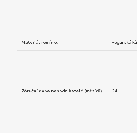
Materiál řemínku
veganská k
Záruční doba nepodnikatelé (měsíců)
24