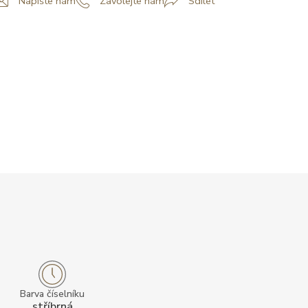
Napište nám
Zavolejte nám
Sdílet
Barva číselníku
stříbrná