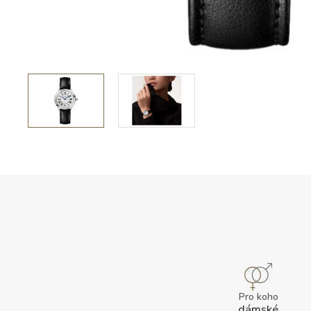
Pro koho
dámské