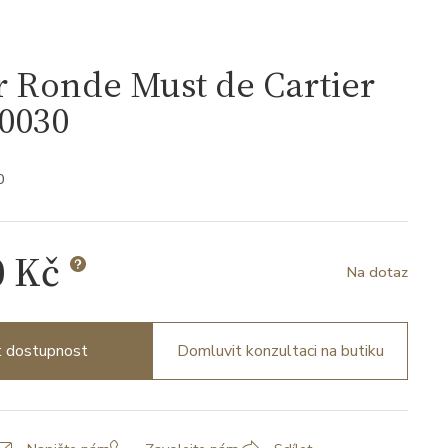
r Ronde Must de Cartier
0030
0
0 Kč
Na dotaz
it dostupnost
Domluvit konzultaci na butiku