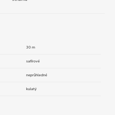
30 m
safírové
neprůhledné
kulatý