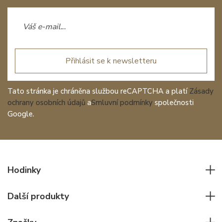
Přihlásit se k newsletteru
Tato stránka je chráněna službou reCAPTCHA a platí
Zásady
ochrany osobních údajů
a
Smluvní podmínky
společnosti
Google.
Hodinky
Všechny hodinky
Další produkty
Pánské hodinky
Psací potřeby
Dámské hodinky