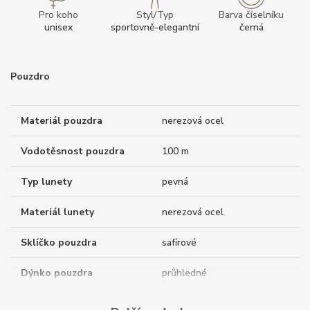
Pro koho
Styl/Typ
Barva číselníku
unisex
sportovně-elegantní
černá
Pouzdro
Materiál pouzdra
nerezová ocel
Vodotěsnost pouzdra
100 m
Typ lunety
pevná
Materiál lunety
nerezová ocel
Sklíčko pouzdra
safírové
Dýnko pouzdra
průhledné
Tvar pouzdra
polštářkový