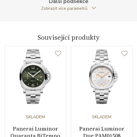
Další podsekce
Zobrazit více parametrů
Materiál korunky
nerezová ocel
Typ korunky
šroubovací / ochranný
můstek
Související produkty
Průměr pouzdra (mm)
40.00
Strojek
Typ strojku
P.900/GMT Panerai
Rezerva chodu strojku
72
Kalibr strojku
automatický nátah
SKLADEM
SKLADEM
Kameny strojku
23
Panerai Luminor
Panerai Luminor
Quaranta BiTempo
Due PAM01508