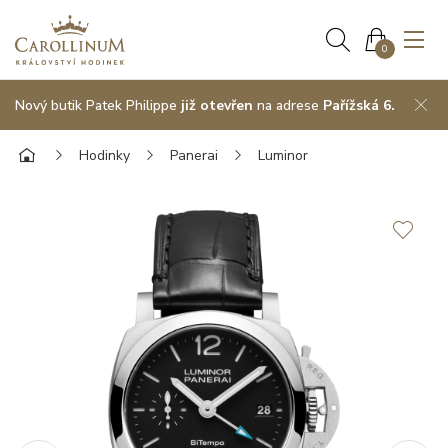
0
Nový butik Patek Philippe
již otevřen
na adrese
Pařížská 6.
Hodinky
Panerai
Luminor