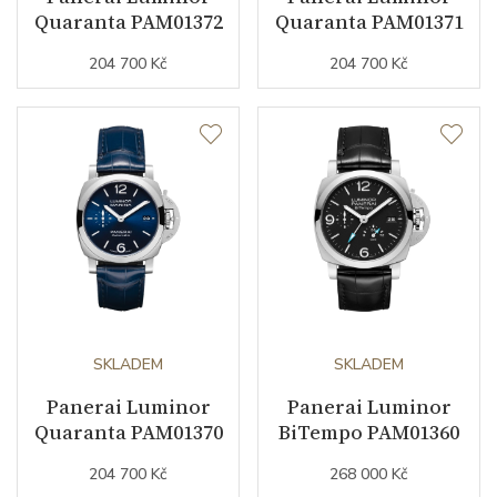
Quaranta PAM01372
Quaranta PAM01371
Řemínek / Spona
204 700 Kč
204 700 Kč
Materiál řemínku
nerezová ocel
Barva řemínku
ocelový tah
Doplňující údaje
Záruční doba
24
nepodnikatelé (měsíců)
Modelová řada
Luminor
SKLADEM
SKLADEM
Panerai Luminor
Panerai Luminor
Quaranta PAM01370
BiTempo PAM01360
204 700 Kč
268 000 Kč