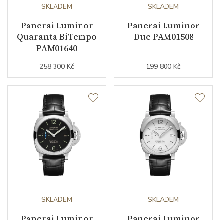
Počet komponentů strojku
SKLADEM
200
SKLADEM
Panerai Luminor
Panerai Luminor
Kyvy strojku
28800
Quaranta BiTempo
Due PAM01508
PAM01640
Funkce
258 300 Kč
199 800 Kč
Datumovka
ANO
Sekundová ručka
ANO
Číselník
Barva číselníku
černá
Indexy číselníku
indexy / arabské číslice
SKLADEM
SKLADEM
Panerai Luminor
Panerai Luminor