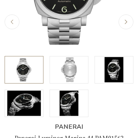
PANERAI
Panerai Luminor Marina 44 PAM01562