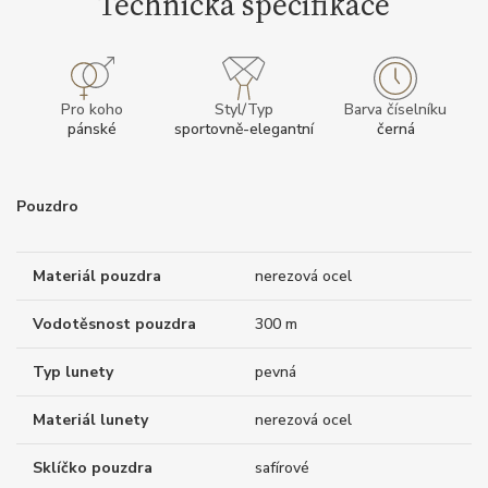
Technická specifikace
Pro koho
Styl/Typ
Barva číselníku
pánské
sportovně-elegantní
černá
Pouzdro
Materiál pouzdra
nerezová ocel
Vodotěsnost pouzdra
300 m
Typ lunety
pevná
Materiál lunety
nerezová ocel
Sklíčko pouzdra
safírové