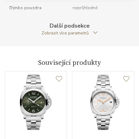
Dýnko pouzdra
neprůhledné
Antireflexní sklíčko
ANO
Další podsekce
Zobrazit více parametrů
Tvar pouzdra
polštářkový
Průměr pouzdra (mm)
44.00
Související produkty
Strojek
Typ strojku
P.9010 Panerai
Rezerva chodu strojku
72
Kalibr strojku
automatický nátah
Kameny strojku
31