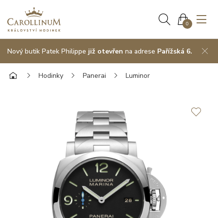
0
Nový butik Patek Philippe
již otevřen
na adrese
Pařížská 6.
Hodinky
Panerai
Luminor