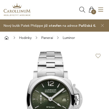
0
Nový butik Patek Philippe
již otevřen
na adrese
Pařížská 6.
Hodinky
Panerai
Luminor