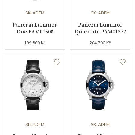
Rezerva chodu strojku
72
SKLADEM
SKLADEM
Kalibr strojku
automatický nátah
Panerai Luminor
Panerai Luminor
Due PAM01508
Quaranta PAM01372
Kameny strojku
23
199 800 Kč
204 700 Kč
Počet komponentů strojku
171
Kyvy strojku
28800
Funkce
Datumovka
ANO
Sekundová ručka
ANO
SKLADEM
SKLADEM
GMT
ANO