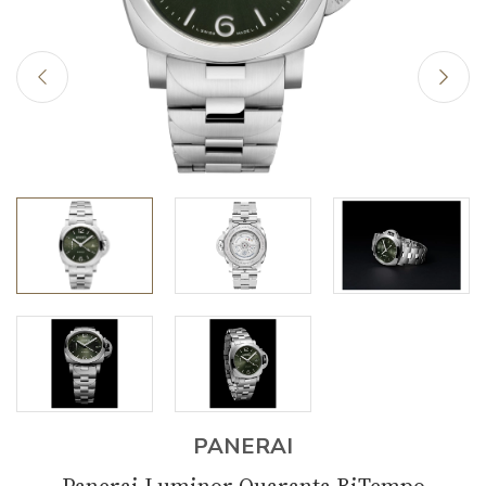
PANERAI
Panerai Luminor Quaranta BiTempo