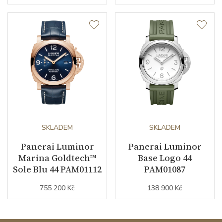
Záruční doba
24
nepodnikatelé (měsíců)
Modelová řada
Luminor
SKLADEM
SKLADEM
Panerai Luminor
Panerai Luminor
Marina Goldtech™
Base Logo 44
Sole Blu 44 PAM01112
PAM01087
755 200 Kč
138 900 Kč