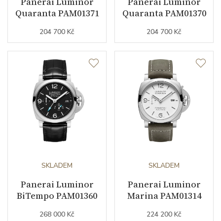
Panerai Luminor
Panerai Luminor
Quaranta PAM01371
Quaranta PAM01370
Číselník
204 700 Kč
204 700 Kč
Barva číselníku
zelená
Indexy číselníku
arabské číslice
Řemínek / Spona
Materiál řemínku
nerezová ocel
Barva řemínku
ocelový tah
SKLADEM
SKLADEM
Materiál spony
nerezová ocel
Panerai Luminor
Panerai Luminor
BiTempo PAM01360
Marina PAM01314
Doplňující údaje
268 000 Kč
224 200 Kč