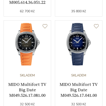
M005.614.36.051.22
Řemínek / Spona
62 700 Kč
35 800 Kč
Materiál řemínku
nerezová ocel / PVD
Barva řemínku
černá
Materiál spony
nerezová ocel
Doplňující údaje
Váha (g)
155.00
SKLADEM
SKLADEM
Modelová řada
Multifort
MIDO Multifort TV
MIDO Multifort TV
Big Date
Big Date
M049.526.17.081.00
M049.526.17.041.00
32 500 Kč
32 500 Kč