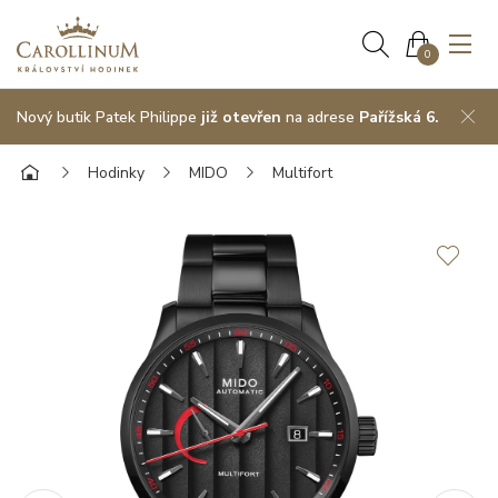
0
Nový butik Patek Philippe
již otevřen
na adrese
Pařížská 6.
Hodinky
MIDO
Multifort