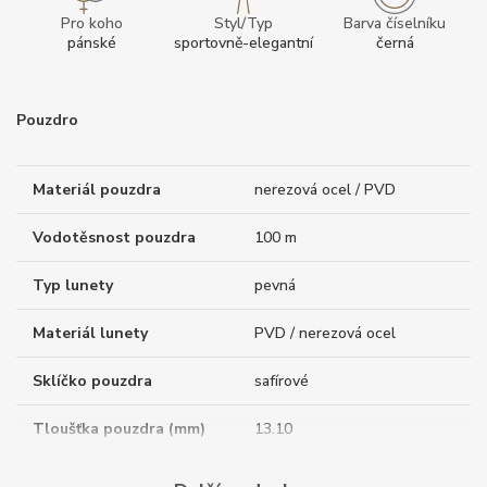
Pro koho
Styl/Typ
Barva číselníku
pánské
sportovně-elegantní
černá
Pouzdro
Materiál pouzdra
nerezová ocel / PVD
Vodotěsnost pouzdra
100 m
Typ lunety
pevná
Materiál lunety
PVD / nerezová ocel
Sklíčko pouzdra
safírové
Tloušťka pouzdra (mm)
13.10
Dýnko pouzdra
průhledné