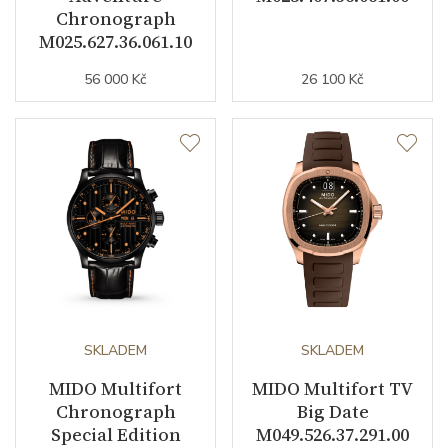
Chronograph
Kyvy strojku
21600
M025.627.36.061.10
56 000 Kč
26 100 Kč
Funkce
Datumovka
ANO
Sekundová ručka
ANO
Ukazatel rezervy chodu
ANO
Číselník
SKLADEM
SKLADEM
Barva číselníku
černá
MIDO Multifort
MIDO Multifort TV
Chronograph
Big Date
Indexy číselníku
indexy
Special Edition
M049.526.37.291.00