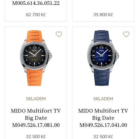
Barva řemínku
ocelový tah
M005.614.36.051.22
62 700 Kč
35 800 Kč
Doplňující údaje
Váha (g)
120.00
Záruční doba
24
nepodnikatelé (měsíců)
Modelová řada
Multifort
SKLADEM
SKLADEM
MIDO Multifort TV
MIDO Multifort TV
Big Date
Big Date
M049.526.17.081.00
M049.526.17.041.00
32 500 Kč
32 500 Kč