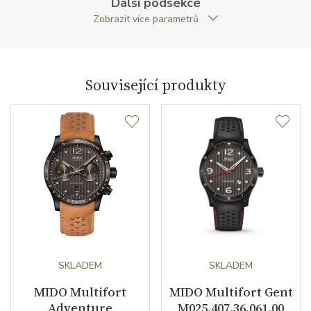
Další podsekce
Zobrazit více parametrů
Tvar pouzdra
kulatý
Průměr pouzdra (mm)
40.00
Související produkty
Strojek
Typ strojku
Mido 80 Automatic
Rezerva chodu strojku
80
Kalibr strojku
automatický nátah
Kameny strojku
25
Kyvy strojku
SKLADEM
21600
SKLADEM
MIDO Multifort
MIDO Multifort Gent
Adventure
M025.407.36.061.00
Funkce