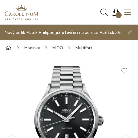
0
Nový butik Patek Philippe
již otevřen
na adrese
Pařížská 6.
Hodinky
MIDO
Multifort