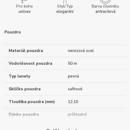
Pro koho
Styl/Typ
Barva číselníku
unisex
elegantní
antracitová
Pouzdro
Materiál pouzdra
nerezová ocel
Vodotěsnost pouzdra
50 m
Typ lunety
pevná
Sklíčko pouzdra
safírové
Tloušťka pouzdra (mm)
12.10
Dýnko pouzdra
průhledné
Antireflexní sklíčko
ANO