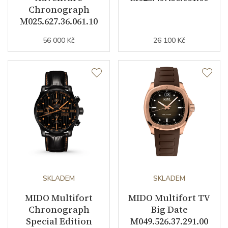
Chronograph
M025.627.36.061.10
Datumovka
ANO
56 000 Kč
26 100 Kč
Sekundová ručka
ANO
Číselník
Barva číselníku
antracitová
Indexy číselníku
indexy
Řemínek / Spona
SKLADEM
SKLADEM
MIDO Multifort
MIDO Multifort TV
Materiál řemínku
nerezová ocel
Chronograph
Big Date
Special Edition
M049.526.37.291.00