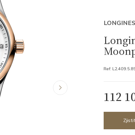
LONGINE
Longin
Moonp
Ref: L2.409.5.8
112 1
Zjist