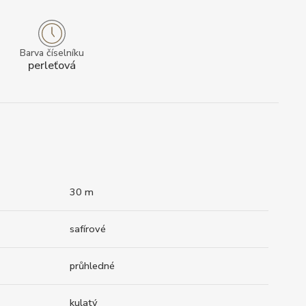
Barva číselníku
perleťová
30 m
safírové
průhledné
kulatý