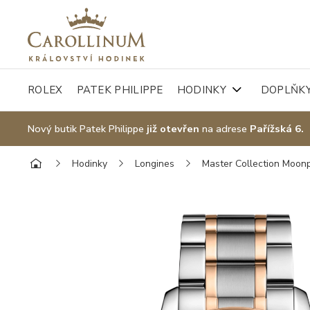
ROLEX
PATEK PHILIPPE
HODINKY
DOPLŇK
Nový butik Patek Philippe
již otevřen
na adrese
Pařížská 6.
Hodinky
Longines
Master Collection Moon