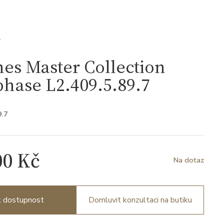
S
es Master Collection
hase L2.409.5.89.7
9.7
00 Kč
Na dotaz
it dostupnost
Domluvit konzultaci na butiku