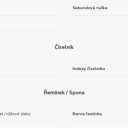
Sekundová ručka
Číselník
Indexy číselníku
Řemínek / Spona
l / růžové zlato
Barva řemínku