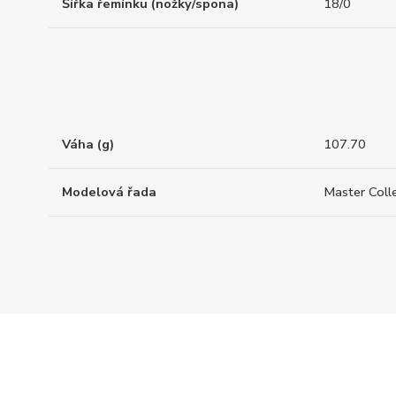
Šířka řemínku (nožky/spona)
18/0
Váha (g)
107.70
Modelová řada
Master Coll