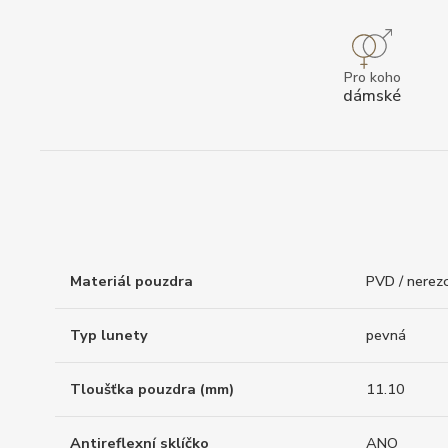
Pro koho
dámské
Materiál pouzdra
PVD / nerez
Typ lunety
pevná
Tloušťka pouzdra (mm)
11.10
Antireflexní sklíčko
ANO