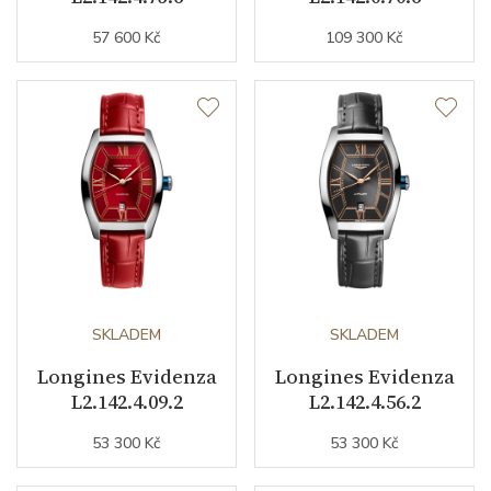
Řemínek / Spona
57 600 Kč
109 300 Kč
Materiál řemínku
kůže z aligátora
Barva řemínku
zelená
Šířka řemínku (nožky/spona)
14/0
Materiál spony
nerezová ocel
Doplňující údaje
SKLADEM
SKLADEM
Longines Evidenza
Longines Evidenza
Váha (g)
37.20
L2.142.4.09.2
L2.142.4.56.2
Záruční doba
24
53 300 Kč
53 300 Kč
nepodnikatelé (měsíců)