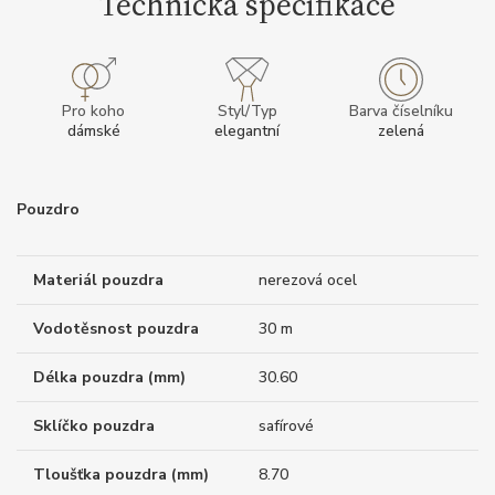
Technická specifikace
Pro koho
Styl/Typ
Barva číselníku
dámské
elegantní
zelená
Pouzdro
Materiál pouzdra
nerezová ocel
Vodotěsnost pouzdra
30 m
Délka pouzdra (mm)
30.60
Sklíčko pouzdra
safírové
Tloušťka pouzdra (mm)
8.70