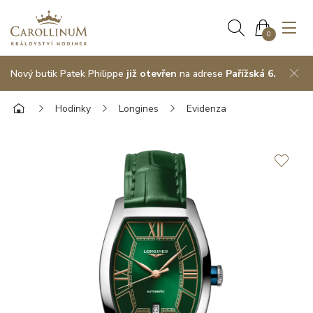
0
Nový butik Patek Philippe
již otevřen
na adrese
Pařížská 6.
Hodinky
Longines
Evidenza