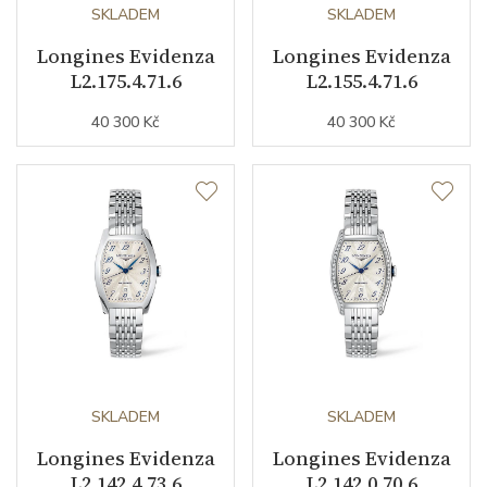
Kameny strojku
SKLADEM
22
SKLADEM
Longines Evidenza
Longines Evidenza
Kyvy strojku
28800
L2.175.4.71.6
L2.155.4.71.6
40 300 Kč
40 300 Kč
Funkce
Datumovka
ANO
Sekundová ručka
ANO
Číselník
Barva číselníku
zelená
SKLADEM
SKLADEM
Indexy číselníku
římské číslice / indexy
Longines Evidenza
Longines Evidenza
L2.142.4.73.6
L2.142.0.70.6