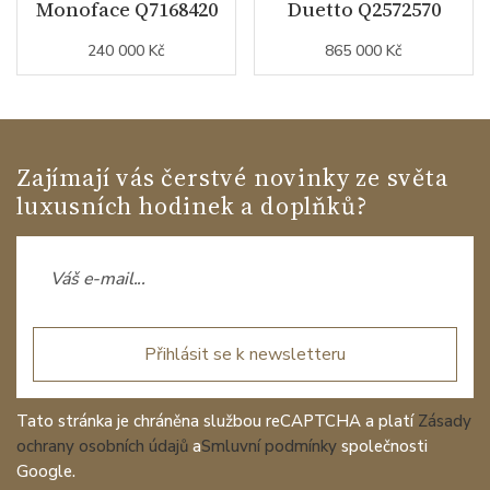
Monoface Q7168420
Duetto Q2572570
240 000 Kč
865 000 Kč
Zajímají vás čerstvé novinky ze světa
luxusních hodinek a doplňků?
Přihlásit se k newsletteru
Tato stránka je chráněna službou reCAPTCHA a platí
Zásady
ochrany osobních údajů
a
Smluvní podmínky
společnosti
Google.