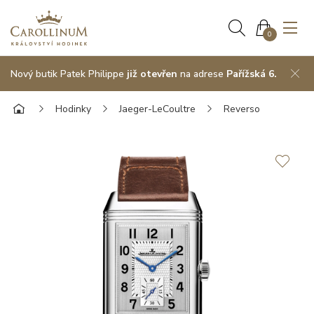
0
Nový butik Patek Philippe
již otevřen
na adrese
Pařížská 6.
Hodinky
Jaeger-LeCoultre
Reverso