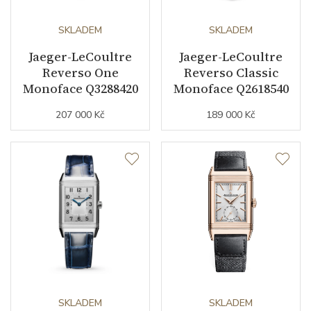
Kyvy strojku
SKLADEM
21600
SKLADEM
Jaeger-LeCoultre
Jaeger-LeCoultre
Reverso One
Reverso Classic
Funkce
Monoface Q3288420
Monoface Q2618540
207 000 Kč
189 000 Kč
Datumovka
NE
Sekundová ručka
ANO
Číselník
Barva číselníku
stříbrná
Indexy číselníku
arabské číslice
SKLADEM
SKLADEM