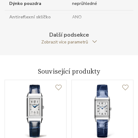
Dýnko pouzdra
neprůhledné
Antireflexní sklíčko
ANO
Tvar pouzdra
obdelníkový
Další podsekce
Zobrazit více parametrů
Šířka pouzdra (mm)
27.40
Strojek
Související produkty
Typ strojku
JLC 822 Jaeger-LeCoultre
Rezerva chodu strojku
42
Kalibr strojku
ruční nátah
Kameny strojku
19
Počet komponentů strojku
108