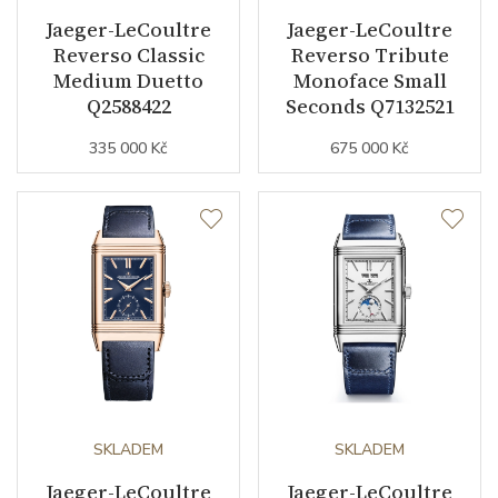
Řemínek / Spona
Jaeger-LeCoultre
Jaeger-LeCoultre
Reverso Classic
Reverso Tribute
Materiál řemínku
telecí kůže
Medium Duetto
Monoface Small
Q2588422
Seconds Q7132521
Barva řemínku
hnědá
335 000 Kč
675 000 Kč
Šířka řemínku (nožky/spona)
20/18
Doplňující údaje
Záruční doba
24
nepodnikatelé (měsíců)
Modelová řada
Reverso
SKLADEM
SKLADEM
Jaeger-LeCoultre
Jaeger-LeCoultre