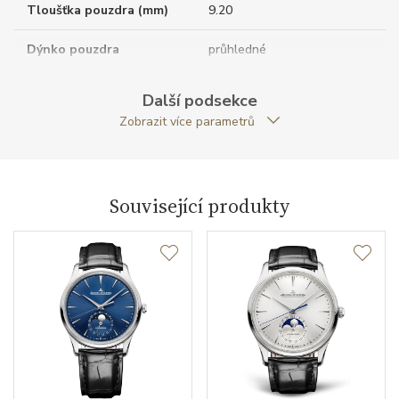
Tloušťka pouzdra (mm)
9.20
Dýnko pouzdra
průhledné
Antireflexní sklíčko
ANO
Další podsekce
Zobrazit více parametrů
Tvar pouzdra
kulatý
Průměr pouzdra (mm)
39.00
Související produkty
Strojek
Typ strojku
JLC 868 Jaeger-LeCoultre
Certifikace strojku
1000 hodin kontroly
Rezerva chodu strojku
38
Kalibr strojku
automatický nátah