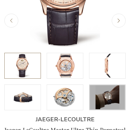
+ 1
JAEGER-LECOULTRE
Jaeger-LeCoultre Master Ultra Thin Perpetual