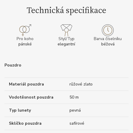
Technická specifikace
Pro koho
Styl/Typ
Barva číselníku
pánské
elegantní
béžová
Pouzdro
Materiál pouzdra
růžové zlato
Vodotěsnost pouzdra
50 m
Typ lunety
pevná
Sklíčko pouzdra
safírové