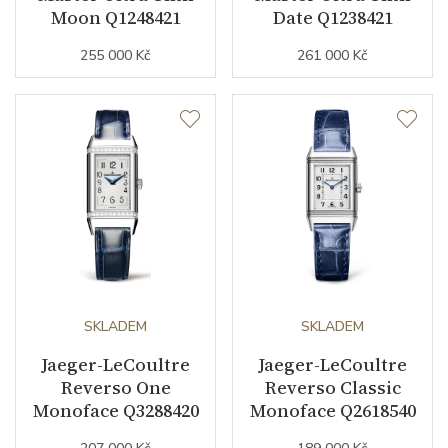
Moon Q1248421
Date Q1238421
Modelová řada
Master Ultra Thin
255 000 Kč
261 000 Kč
SKLADEM
SKLADEM
Jaeger-LeCoultre
Jaeger-LeCoultre
Reverso One
Reverso Classic
Monoface Q3288420
Monoface Q2618540