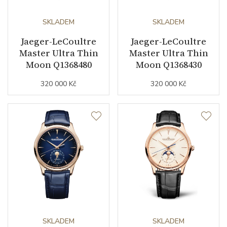
Kameny strojku
SKLADEM
46
SKLADEM
Jaeger-LeCoultre
Jaeger-LeCoultre
Kyvy strojku
28800
Master Ultra Thin
Master Ultra Thin
Moon Q1368480
Moon Q1368430
Funkce
320 000 Kč
320 000 Kč
Datumovka
ANO
Ukazatel dne v týdnu
ANO
Sekundová ručka
ANO
Kalendář
věčný kalendář
Astronomická komplikace
měsíční fáze
SKLADEM
SKLADEM