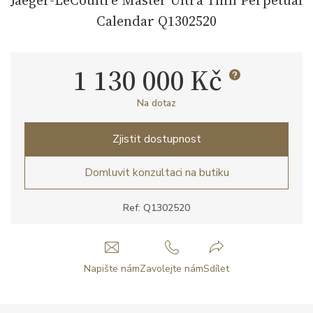
Calendar Q1302520
1 130 000 Kč
Na dotaz
Zjistit dostupnost
Domluvit konzultaci na butiku
Ref: Q1302520
Napište nám
Zavolejte nám
Sdílet