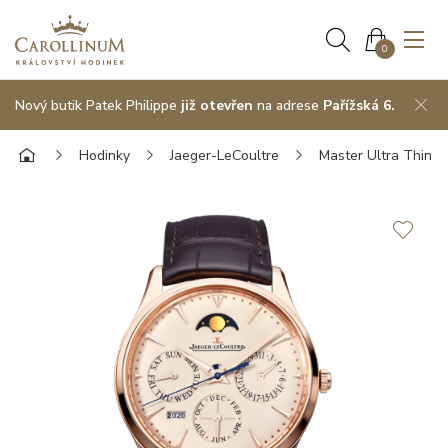
0
Nový butik Patek Philippe
již otevřen
na adrese
Pařížská 6.
Hodinky
Jaeger-LeCoultre
Master Ultra Thin