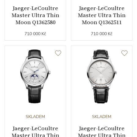
Číselník
Jaeger-LeCoultre
Jaeger-LeCoultre
Master Ultra Thin
Master Ultra Thin
Moon Q1362580
Moon Q1362511
Barva číselníku
béžová
710 000 Kč
710 000 Kč
Indexy číselníku
indexy
Řemínek / Spona
Materiál řemínku
kůže z aligátora
Barva řemínku
hnědá
Doplňující údaje
SKLADEM
SKLADEM
Záruční doba
24
Jaeger-LeCoultre
Jaeger-LeCoultre
nepodnikatelé (měsíců)
Master Ultra Thin
Master Ultra Thin