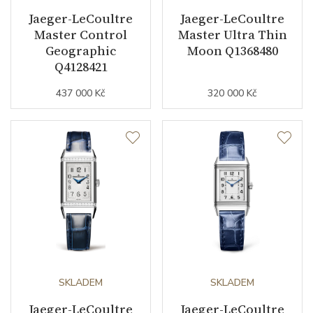
Jaeger-LeCoultre
Jaeger-LeCoultre
Barva číselníku
stříbrná
Master Control
Master Ultra Thin
Geographic
Moon Q1368480
Indexy číselníku
arabské číslice / indexy
Q4128421
437 000 Kč
320 000 Kč
Řemínek / Spona
Materiál řemínku
pštrosí kůže
Barva řemínku
hnědá
Šířka řemínku (nožky/spona)
18/16
Materiál spony
nerezová ocel
Doplňující údaje
SKLADEM
SKLADEM
Jaeger-LeCoultre
Jaeger-LeCoultre