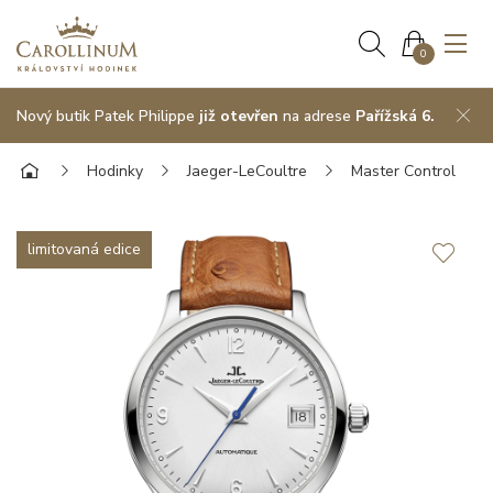
0
Nový butik Patek Philippe
již otevřen
na adrese
Pařížská 6.
Hodinky
Jaeger-LeCoultre
Master Control
limitovaná edice