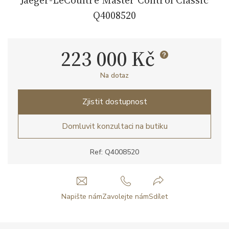
Q4008520
223 000 Kč
Na dotaz
Zjistit dostupnost
Domluvit konzultaci na butiku
Ref: Q4008520
Napište nám
Zavolejte nám
Sdílet