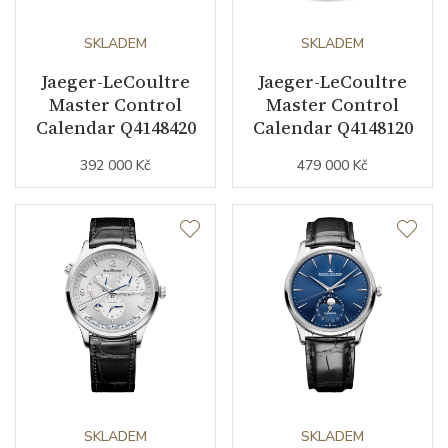
Kalibr strojku
SKLADEM
automatický nátah
SKLADEM
Jaeger-LeCoultre
Jaeger-LeCoultre
Kameny strojku
32
Master Control
Master Control
Calendar Q4148420
Calendar Q4148120
Počet komponentů strojku
218
392 000 Kč
479 000 Kč
Kyvy strojku
28800
Funkce
Datumovka
ANO
Sekundová ručka
ANO
Číselník
SKLADEM
SKLADEM