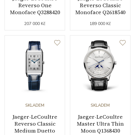
Počet ks Limitované edice
500
Reverso One
Reverso Classic
Monoface Q3288420
Monoface Q2618540
Exkluzivita
limitovaná edice
207 000 Kč
189 000 Kč
Modelová řada
Master Control
SKLADEM
SKLADEM
Jaeger-LeCoultre
Jaeger-LeCoultre
Reverso Classic
Master Ultra Thin
Medium Duetto
Moon Q1368430