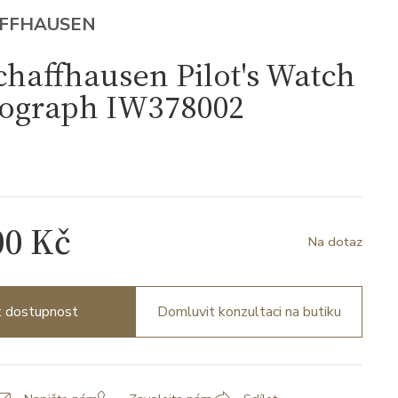
AFFHAUSEN
haffhausen Pilot's Watch
ograph IW378002
00 Kč
Na dotaz
it dostupnost
Domluvit konzultaci na butiku