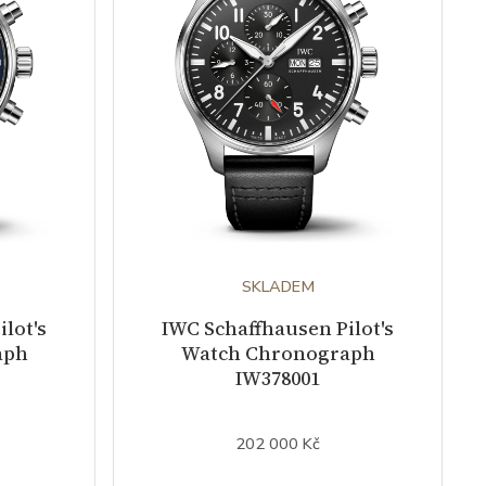
SKLADEM
lot's
IWC Schaffhausen Pilot's
aph
Watch Chronograph
IW378001
202 000 Kč