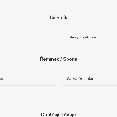
Číselník
Indexy číselníku
Řemínek / Spona
el
Barva řemínku
Doplňující údaje