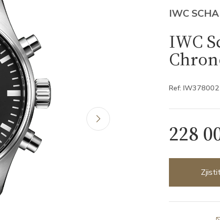
IWC SCH
IWC Sc
Chron
Ref: IW378002
228 0
Zjist