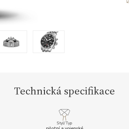
Technická specifikace
Styl/Typ
pilotní a vojenské