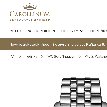
ROLEX
PATEK PHILIPPE
HODINKY
DOPLŇK
Nový butik Patek Philippe
již otevřen
na adrese
Pařížská 6.
Hodinky
IWC Schaffhausen
Pilot's Watche