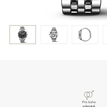
Pro koho
pánské