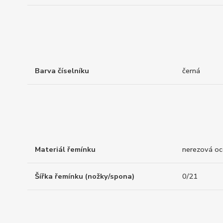
Barva číselníku
černá
Materiál řemínku
nerezová oc
Šířka řemínku (nožky/spona)
0/21