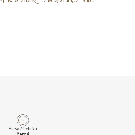
Napište nám
Zavolejte nám
Sdílet
Barva číselníku
černá