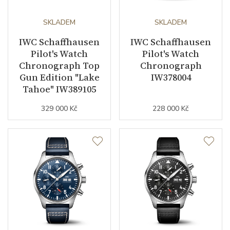
Rezerva chodu strojku
SKLADEM
120
SKLADEM
IWC Schaffhausen
IWC Schaffhausen
Kalibr strojku
automatický nátah
Pilot's Watch
Pilot's Watch
Chronograph Top
Chronograph
Kameny strojku
21
Gun Edition "Lake
IW378004
Tahoe" IW389105
Počet komponentů strojku
163
329 000 Kč
228 000 Kč
Kyvy strojku
28800
Funkce
Datumovka
ANO
Sekundová ručka
ANO