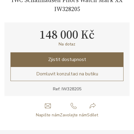
IW328205
148 000 Kč
Na dotaz
Zjistit dostupnost
Domluvit konzultaci na butiku
Ref: IW328205
Napište nám
Zavolejte nám
Sdílet