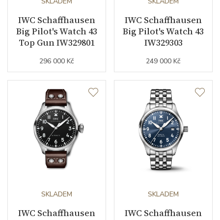
SKLADEM
SKLADEM
IWC Schaffhausen
IWC Schaffhausen
Modelová řada
Pilot's Watches
Big Pilot's Watch 43
Big Pilot's Watch 43
Top Gun IW329801
IW329303
296 000 Kč
249 000 Kč
SKLADEM
SKLADEM
IWC Schaffhausen
IWC Schaffhausen