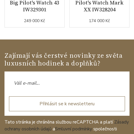
Big Pilot's Watch 43
Pilot's Watch Mark
IW329301
XX IW328204
249 000 Kč
174 000 Kč
Zajímají vás čerstvé novinky ze světa
luxusních hodinek a doplňků?
Přihlásit se k newsletteru
Tato stránka je chráněna službou reCAPTCHA a platí
Zásady
ochrany osobních údajů
a
Smluvní podmínky
společnosti