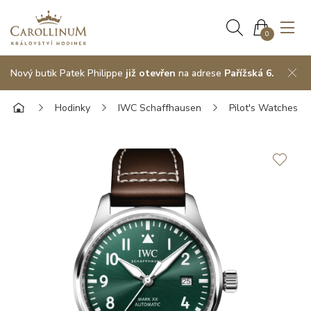
0
Nový butik Patek Philippe
již otevřen
na adrese
Pařížská 6.
Hodinky
IWC Schaffhausen
Pilot's Watches