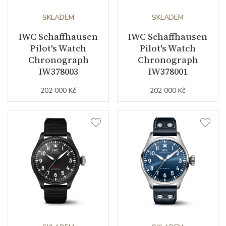
Číselník
SKLADEM
SKLADEM
IWC Schaffhausen
IWC Schaffhausen
Barva číselníku
zelená
Pilot's Watch
Pilot's Watch
Indexy číselníku
Chronograph
arabské číslice
Chronograph
IW378003
IW378001
Řemínek / Spona
202 000 Kč
202 000 Kč
Materiál řemínku
telecí kůže
Barva řemínku
hnědá
Šířka řemínku (nožky/spona)
20/18
Materiál spony
nerezová ocel
Doplňující údaje