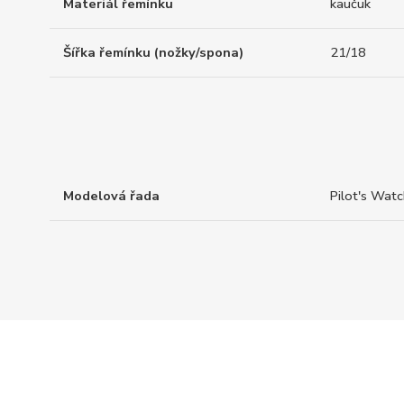
Materiál řemínku
kaučuk
Šířka řemínku (nožky/spona)
21/18
Modelová řada
Pilot's Wat