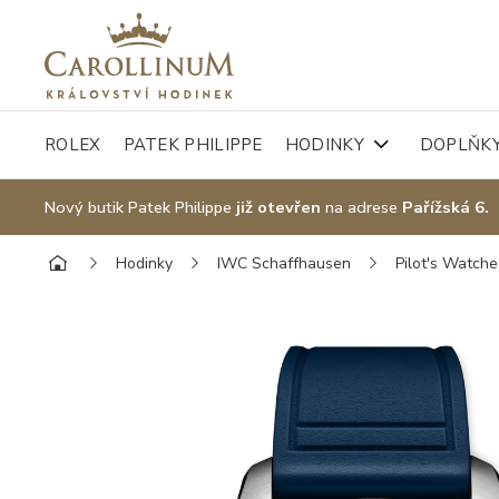
ROLEX
PATEK PHILIPPE
HODINKY
DOPLŇK
Nový butik Patek Philippe
již otevřen
na adrese
Pařížská 6.
Hodinky
IWC Schaffhausen
Pilot's Watche