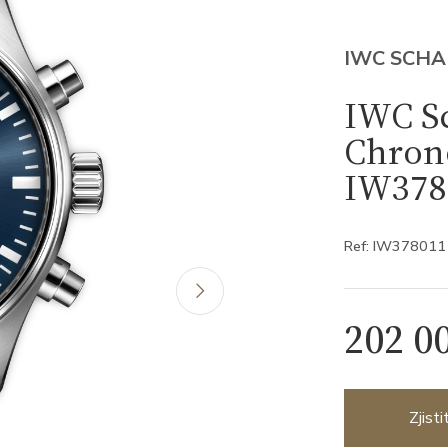
IWC SCH
IWC Sc
Chrono
IW378
Ref: IW378011
202 0
Zjist