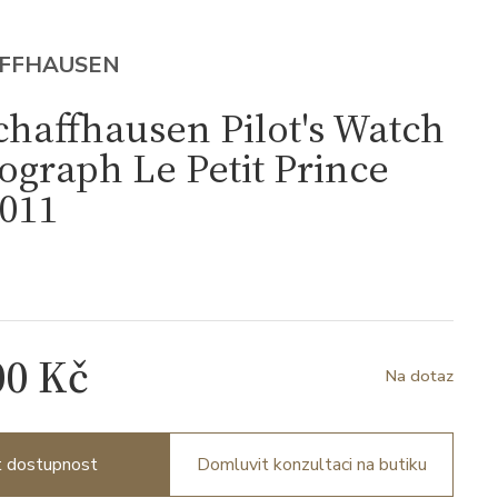
AFFHAUSEN
haffhausen Pilot's Watch
graph Le Petit Prince
011
00 Kč
Na dotaz
it dostupnost
Domluvit konzultaci na butiku