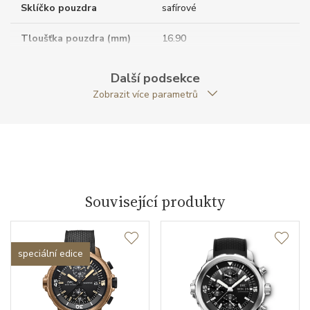
Sklíčko pouzdra
safírové
Tloušťka pouzdra (mm)
16.90
Dýnko pouzdra
neprůhledné
Další podsekce
Zobrazit více parametrů
Antireflexní sklíčko
ANO
Tvar pouzdra
kulatý
Průměr pouzdra (mm)
44.00
Související produkty
Strojek
Typ strojku
79320 IWC Schaffhausen
speciální edice
Rezerva chodu strojku
44
Kalibr strojku
automatický nátah