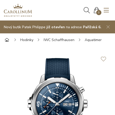
0
Nový butik Patek Philippe
již otevřen
na adrese
Pařížská 6.
Hodinky
IWC Schaffhausen
Aquatimer