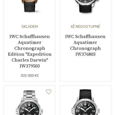
Kameny strojku
25
Počet komponentů strojku
240
SKLADEM
JIŽ NEDOSTUPNÉ
Kyvy strojku
28800
IWC Schaffhausen
IWC Schaffhausen
Aquatimer
Aquatimer
Chronograph
Chronograph
Funkce
Edition "Expedition
IW376803
Charles Darwin"
IW379503
Datumovka
ANO
303 000 Kč
Ukazatel dne v týdnu
ANO
Sekundová ručka
ANO
Chronograf
ANO