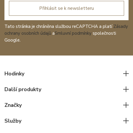
Přihlásit se k newsletteru
Tato stránka je chráněna službou reCAPTCHA a platí
Zásady
ochrany osobních údajů
a
Smluvní podmínky
společnosti
Google.
Hodinky
Všechny hodinky
Další produkty
Pánské hodinky
Psací potřeby
Dámské hodinky
Značky
Kožené zboží
Elegantní hodinky
Rolex
Ostatní doplňky
Služby
Pilotní hodinky
Patek Philippe
Hodinářský servis