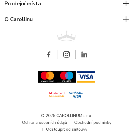
Potápěčské hodinky
Cartier
Prodejní místa
Individuální poradenství
Jaeger-LeCoultre
Rolex
Pro firmy
O Carollinu
Breitling
Patek Philippe
Pro prodejce
Kontakt
Všechny značky
Breitling
Velkoobchod
Velkoobchod
Carollinum
FAQ - Časté dotazy
O společnosti Carollinum
Hodinářský servis
Pracovní příležitosti
GDPR
Aktuality a oznámení
© 2026 CAROLLINUM s.r.o.
Ochrana osobních údajů
Obchodní podmínky
Odstoupit od smlouvy