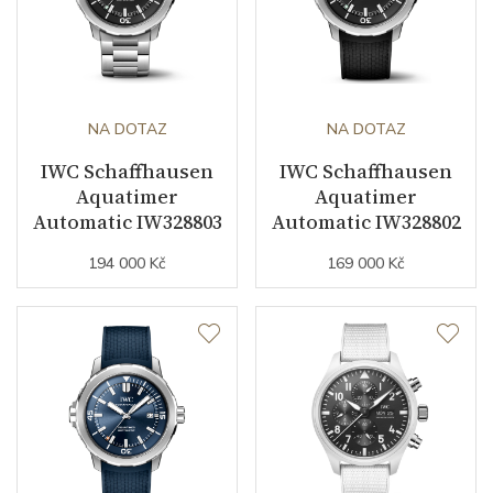
Číselník
Barva číselníku
modrá
Indexy číselníku
indexy
NA DOTAZ
NA DOTAZ
IWC Schaffhausen
IWC Schaffhausen
Aquatimer
Aquatimer
Řemínek / Spona
Automatic IW328803
Automatic IW328802
194 000 Kč
169 000 Kč
Materiál řemínku
kaučuk
Barva řemínku
modrá
Šířka řemínku (nožky/spona)
22/22
Doplňující údaje