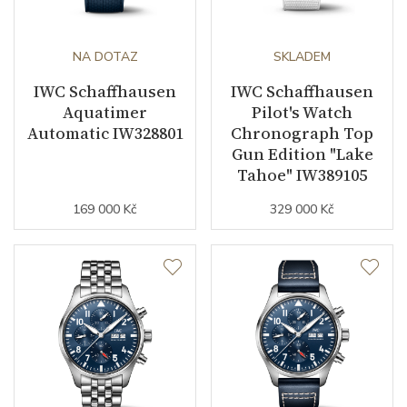
Váha (g)
180.30
Záruční doba
24
NA DOTAZ
SKLADEM
nepodnikatelé (měsíců)
IWC Schaffhausen
IWC Schaffhausen
Aquatimer
Pilot's Watch
Modelová řada
Aquatimer
Automatic IW328801
Chronograph Top
Gun Edition "Lake
Tahoe" IW389105
169 000 Kč
329 000 Kč