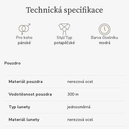
Technická specifikace
Pro koho
Styl/Typ
Barva číselníku
pánské
potapěčské
modrá
Pouzdro
Materiál pouzdra
nerezová ocel
Vodotěsnost pouzdra
300 m
Typ lunety
jednosměrná
Materiál lunety
nerezová ocel