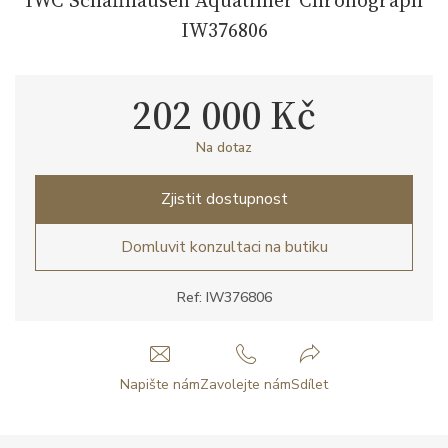
IW376806
202 000 Kč
Na dotaz
Zjistit dostupnost
Domluvit konzultaci na butiku
Ref: IW376806
Napište nám
Zavolejte nám
Sdílet