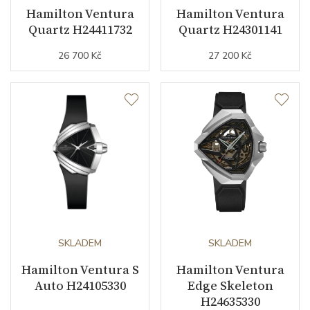
Doplňující údaje
Hamilton Ventura
Hamilton Ventura
Quartz H24411732
Quartz H24301141
Záruční doba
24
26 700 Kč
27 200 Kč
nepodnikatelé (měsíců)
Modelová řada
Ventura
SKLADEM
SKLADEM
Hamilton Ventura S
Hamilton Ventura
Auto H24105330
Edge Skeleton
H24635330