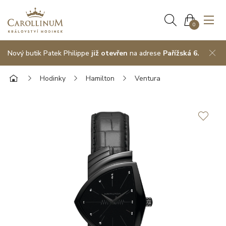
0
Nový butik Patek Philippe
již otevřen
na adrese
Pařížská 6.
Hodinky
Hamilton
Ventura