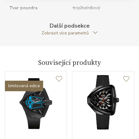
Tvar pouzdra
trojúhelníkový
Šířka pouzdra (mm)
50.30
Další podsekce
Zobrazit více parametrů
Strojek
Související produkty
Typ strojku
ETA F04.115
Kalibr strojku
quartz
limitovaná edice
Kameny strojku
3
Funkce
Datumovka
NE