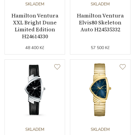
Sekundová ručka
ANO
SKLADEM
SKLADEM
Hamilton Ventura
Hamilton Ventura
XXL Bright Dune
Elvis80 Skeleton
Číselník
Limited Edition
Auto H24535332
H24614330
Barva číselníku
černá
48 400 Kč
57 500 Kč
Indexy číselníku
indexy
Řemínek / Spona
Materiál řemínku
hovězí kůže
Barva řemínku
černá
Šířka řemínku (nožky/spona)
17/16
SKLADEM
SKLADEM