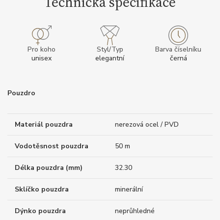
Technická specifikace
Pro koho
Styl/Typ
Barva číselníku
unisex
elegantní
černá
Pouzdro
Materiál pouzdra
nerezová ocel / PVD
Vodotěsnost pouzdra
50 m
Délka pouzdra (mm)
32.30
Sklíčko pouzdra
minerální
Dýnko pouzdra
neprůhledné