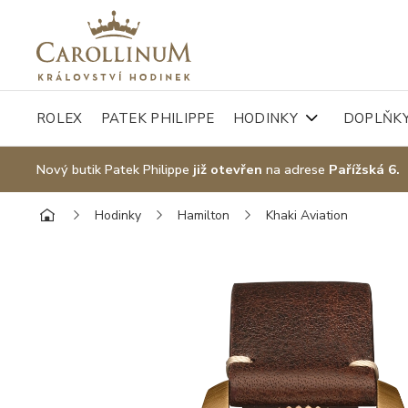
ROLEX
PATEK PHILIPPE
HODINKY
DOPLŇK
Nový butik Patek Philippe
již otevřen
na adrese
Pařížská 6.
Hodinky
Hamilton
Khaki Aviation