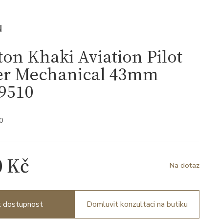
N
on Khaki Aviation Pilot
er Mechanical 43mm
9510
0
0 Kč
Na dotaz
it dostupnost
Domluvit konzultaci na butiku