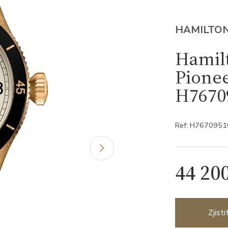
HAMILTO
Hamilt
Pione
H7670
Ref: H7670951
44 20
Zjist