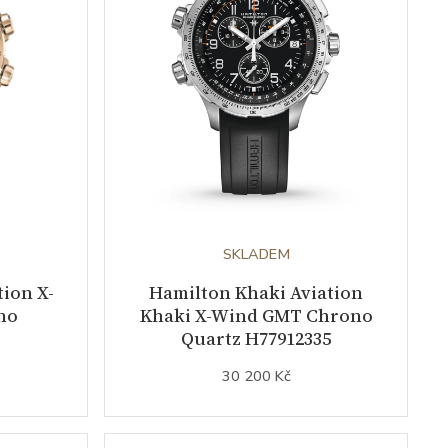
SKLADEM
ion X-
Hamilton Khaki Aviation
no
Khaki X-Wind GMT Chrono
Quartz H77912335
30 200 Kč