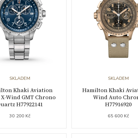
SKLADEM
SKLADEM
lton Khaki Aviation
Hamilton Khaki Aviat
 X-Wind GMT Chrono
Wind Auto Chro
uartz H77922141
H77916920
30 200 Kč
65 600 Kč