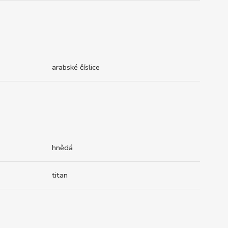
arabské číslice
hnědá
titan