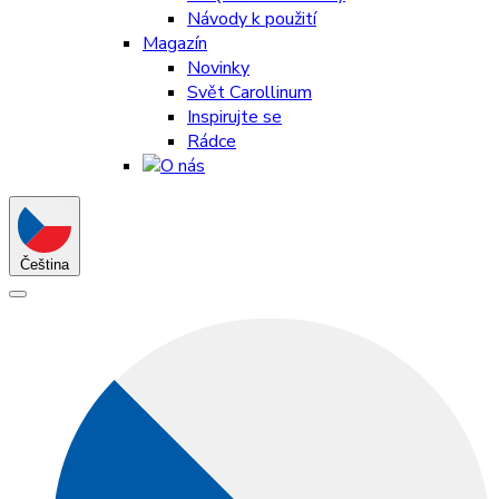
Návody k použití
Magazín
Novinky
Svět Carollinum
Inspirujte se
Rádce
Čeština