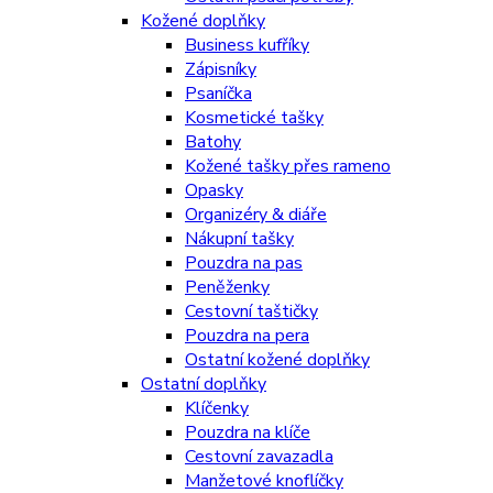
Kožené doplňky
Business kufříky
Zápisníky
Psaníčka
Kosmetické tašky
Batohy
Kožené tašky přes rameno
Opasky
Organizéry & diáře
Nákupní tašky
Pouzdra na pas
Peněženky
Cestovní taštičky
Pouzdra na pera
Ostatní kožené doplňky
Ostatní doplňky
Klíčenky
Pouzdra na klíče
Cestovní zavazadla
Manžetové knoflíčky