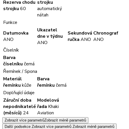
Rezerva chodu
strojku
strojku
60
automatický
nátah
Funkce
Ukazatel
Datumovka
Sekundová
Chronograf
dne v týdnu
ANO
ručka
ANO
ANO
ANO
Číselník
Barva
číselníku
černá
Řemínek / Spona
Materiál
Barva
řemínku
kůže
řemínku
černá
Doplňující údaje
Záruční doba
Modelová
nepodnikatelé
řada
Khaki
(měsíců)
24
Aviation
Zobrazit více parametrů
Zobrazit méně parametrů
Další podsekce
Zobrazit více parametrů
Zobrazit méně parametrů