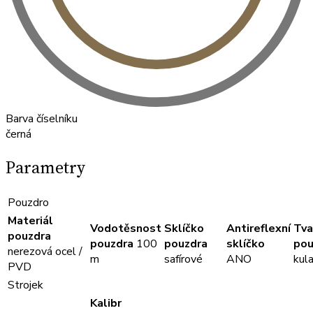
Barva číselníku
černá
Parametry
Pouzdro
Materiál
Vodotěsnost
Sklíčko
Antireflexní
Tva
pouzdra
pouzdra
100
pouzdra
sklíčko
pou
nerezová ocel /
m
safírové
ANO
kul
PVD
Strojek
Kalibr