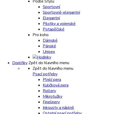
Podle Stylu
Sportovní
Sportovně-elegantní
Elegantní
Pilotky a vojenské
Potapěčské
Pro koho
Dámské
Pánské
Unisex
Doplňky
Zpět do hlavního menu
Zpět do hlavního menu
Psací potřeby
Plnící pera
Kuličková pera
Rollery
Mikrotužky
Finelinery
Inkousty a náplně
Ostatní psací potřeby