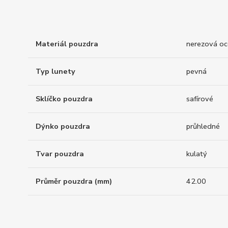
Materiál pouzdra
nerezová oc
Typ lunety
pevná
Sklíčko pouzdra
safírové
Dýnko pouzdra
průhledné
Tvar pouzdra
kulatý
Průměr pouzdra (mm)
42.00