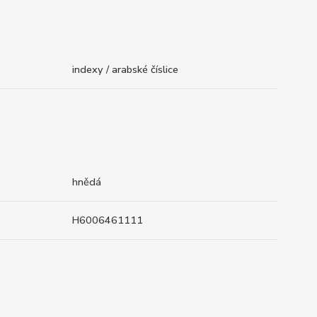
indexy / arabské číslice
hnědá
H6006461111