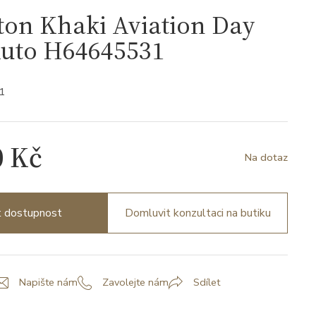
on Khaki Aviation Day
Auto H64645531
1
0 Kč
Na dotaz
it dostupnost
Domluvit konzultaci na butiku
Napište nám
Zavolejte nám
Sdílet