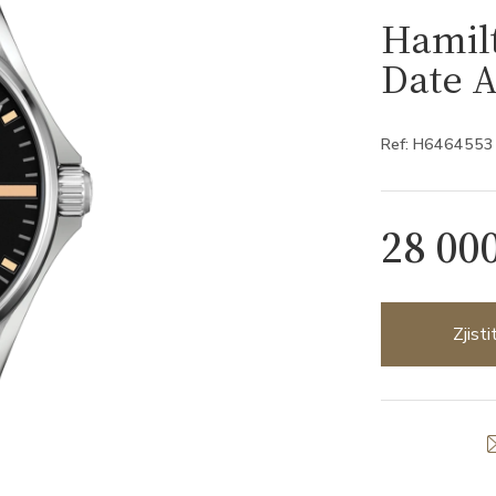
Hamilt
Date 
Ref: H6464553
28 00
Zjist