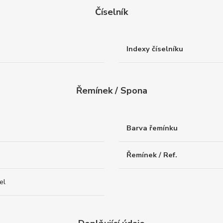
Číselník
Indexy číselníku
Řemínek / Spona
Barva řemínku
Řemínek / Ref.
el