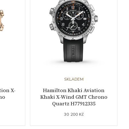
SKLADEM
ion X-
Hamilton Khaki Aviation
no
Khaki X-Wind GMT Chrono
Quartz H77912335
30 200 Kč