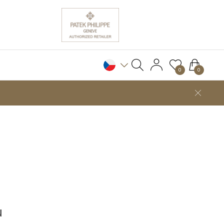
0
0
N