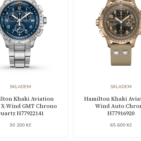
SKLADEM
SKLADEM
lton Khaki Aviation
Hamilton Khaki Aviat
 X-Wind GMT Chrono
Wind Auto Chro
uartz H77922141
H77916920
30 200 Kč
65 600 Kč