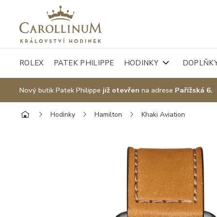
ROLEX
PATEK PHILIPPE
HODINKY
DOPLŇK
Nový butik Patek Philippe
již otevřen
na adrese
Pařížská 6.
Hodinky
Hamilton
Khaki Aviation