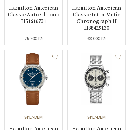
Hamilton American
Hamilton American
Classic Auto Chrono
Classic Intra-Matic
Záruční doba
24
H51616731
Chronograph H
nepodnikatelé (měsíců)
H38429130
Modelová řada
American Classic
75 700 Kč
63 000 Kč
SKLADEM
SKLADEM
Hamilton American
Hamilton American