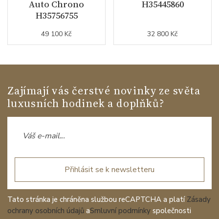
Auto Chrono
H35445860
H35756755
49 100 Kč
32 800 Kč
Zajímají vás čerstvé novinky ze světa
luxusních hodinek a doplňků?
Přihlásit se k newsletteru
Tato stránka je chráněna službou reCAPTCHA a platí
Zásady
ochrany osobních údajů
a
Smluvní podmínky
společnosti