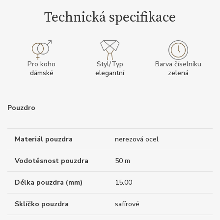
Technická specifikace
Pro koho
Styl/Typ
Barva číselníku
dámské
elegantní
zelená
Pouzdro
Materiál pouzdra
nerezová ocel
Vodotěsnost pouzdra
50 m
Délka pouzdra (mm)
15.00
Sklíčko pouzdra
safírové