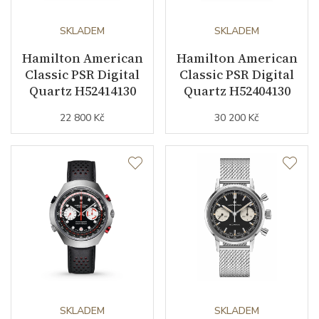
Sekundová ručka
NE
SKLADEM
SKLADEM
Hamilton American
Hamilton American
Classic PSR Digital
Classic PSR Digital
Číselník
Quartz H52414130
Quartz H52404130
22 800 Kč
30 200 Kč
Barva číselníku
zelená
Indexy číselníku
arabské číslice
Řemínek / Spona
Materiál řemínku
nerezová ocel
Barva řemínku
ocelový tah
SKLADEM
SKLADEM
Doplňující údaje