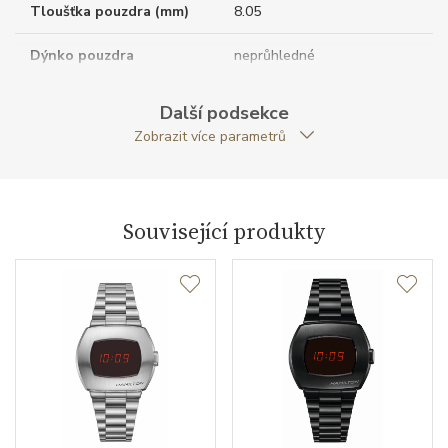
Tloušťka pouzdra (mm)
8.05
Dýnko pouzdra
neprůhledné
Tvar pouzdra
obdelníkový
Další podsekce
Zobrazit více parametrů
Šířka pouzdra (mm)
19.00
Strojek
Související produkty
Typ strojku
ETA 280.002
Kalibr strojku
quartz
Funkce
Datumovka
NE