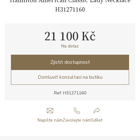
H31271160
21 100 Kč
Na dotaz
Zjistit dostupnost
Domluvit konzultaci na butiku
Ref: H31271160
Napište nám
Zavolejte nám
Sdílet