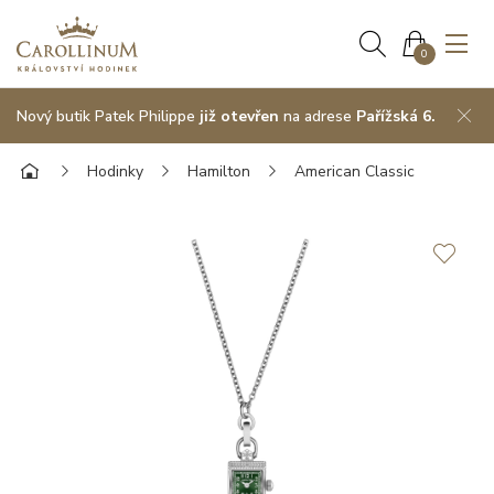
0
Nový butik Patek Philippe
již otevřen
na adrese
Pařížská 6.
Hodinky
Hamilton
American Classic