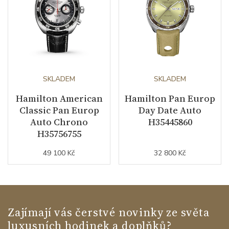
SKLADEM
SKLADEM
Hamilton American
Hamilton Pan Europ
Classic Pan Europ
Day Date Auto
Auto Chrono
H35445860
H35756755
49 100 Kč
32 800 Kč
Zajímají vás čerstvé novinky ze světa
luxusních hodinek a doplňků?