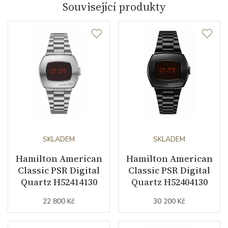
Související produkty
Záruční doba
24
nepodnikatelé (měsíců)
Modelová řada
American Classic
SKLADEM
SKLADEM
Hamilton American
Hamilton American
Classic PSR Digital
Classic PSR Digital
Quartz H52414130
Quartz H52404130
22 800 Kč
30 200 Kč