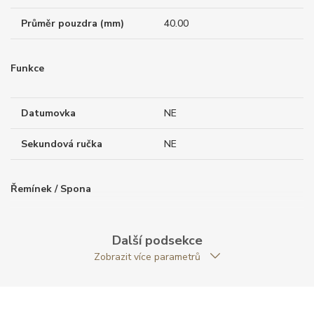
Průměr pouzdra (mm)
40.00
Funkce
Datumovka
NE
Sekundová ručka
NE
Řemínek / Spona
Materiál řemínku
nerezová ocel
Další podsekce
Zobrazit více parametrů
Doplňující údaje