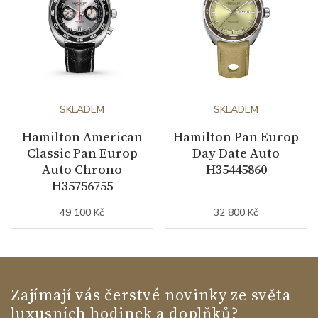
SKLADEM
SKLADEM
Hamilton American
Hamilton Pan Europ
Classic Pan Europ
Day Date Auto
Auto Chrono
H35445860
H35756755
49 100 Kč
32 800 Kč
Zajímají vás čerstvé novinky ze světa
luxusních hodinek a doplňků?