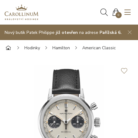
0
Nový butik Patek Philippe
již otevřen
na adrese
Pařížská 6.
Hodinky
Hamilton
American Classic