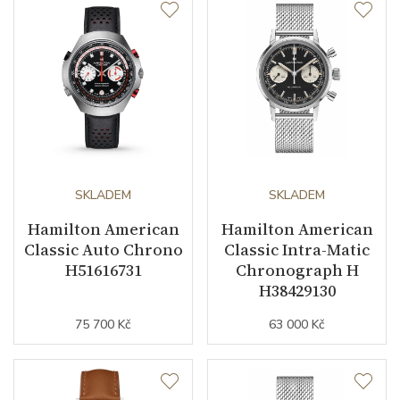
Barva číselníku
bílá
Indexy číselníku
indexy
Řemínek / Spona
Materiál řemínku
kůže
SKLADEM
SKLADEM
Barva řemínku
černá
Hamilton American
Hamilton American
Classic Auto Chrono
Classic Intra-Matic
Doplňující údaje
H51616731
Chronograph H
H38429130
Záruční doba
24
75 700 Kč
63 000 Kč
nepodnikatelé (měsíců)
Modelová řada
American Classic