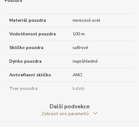
Pouzdro
Materiál pouzdra
nerezová ocel
Vodotěsnost pouzdra
100 m
Sklíčko pouzdra
safírové
Dýnko pouzdra
neprůhledné
Antireflexní sklíčko
ANO
Tvar pouzdra
kulatý
Průměr pouzdra (mm)
40.00
Další podsekce
Zobrazit více parametrů
Strojek