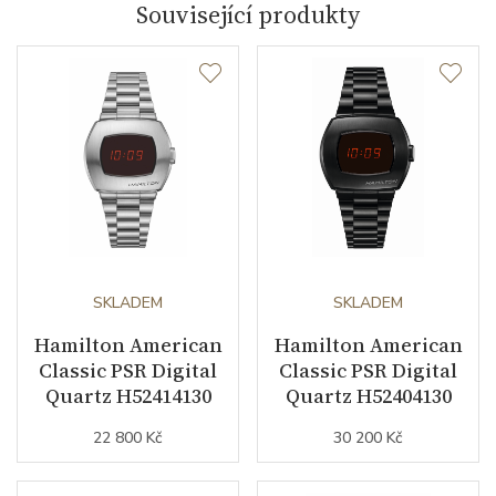
Související produkty
Rezerva chodu strojku
60
Kalibr strojku
ruční nátah
Funkce
Datumovka
NE
Sekundová ručka
ANO
Chronograf
ANO
SKLADEM
SKLADEM
Hamilton American
Hamilton American
Ochrana proti
ANO
Classic PSR Digital
Classic PSR Digital
magnetickému poli
Quartz H52414130
Quartz H52404130
22 800 Kč
30 200 Kč
Číselník