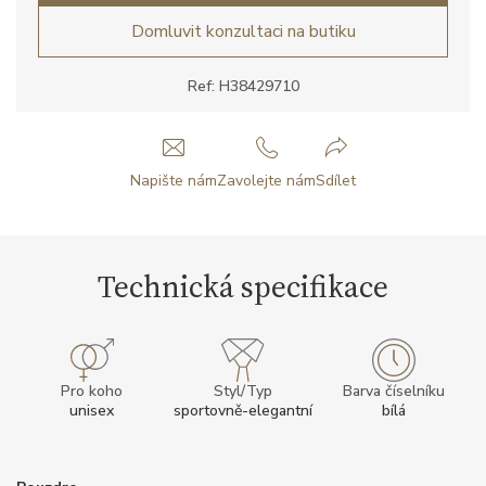
Domluvit konzultaci na butiku
Ref: H38429710
Napište nám
Zavolejte nám
Sdílet
Technická specifikace
Pro koho
Styl/Typ
Barva číselníku
unisex
sportovně-elegantní
bílá