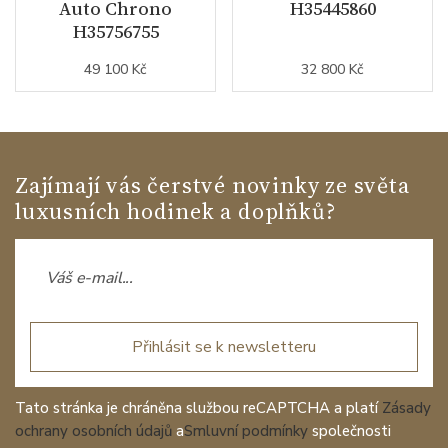
Auto Chrono
H35445860
H35756755
49 100 Kč
32 800 Kč
Zajímají vás čerstvé novinky ze světa
luxusních hodinek a doplňků?
Přihlásit se k newsletteru
Tato stránka je chráněna službou reCAPTCHA a platí
Zásady
ochrany osobních údajů
a
Smluvní podmínky
společnosti