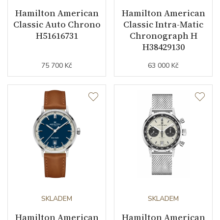
Záruční doba
24
Hamilton American
Hamilton American
nepodnikatelé (měsíců)
Classic Auto Chrono
Classic Intra-Matic
H51616731
Chronograph H
Modelová řada
American Classic
H38429130
75 700 Kč
63 000 Kč
SKLADEM
SKLADEM
Hamilton American
Hamilton American