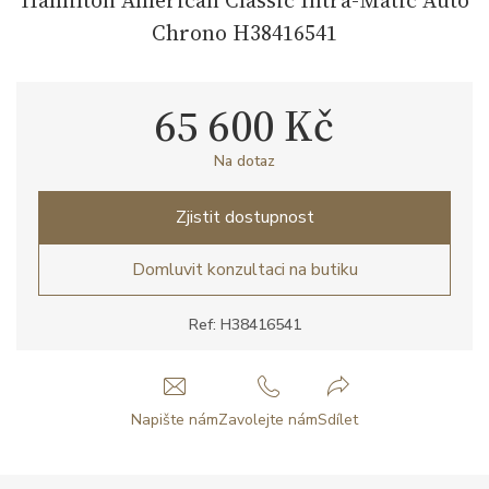
Chrono H38416541
65 600 Kč
Na dotaz
Zjistit dostupnost
Domluvit konzultaci na butiku
Ref: H38416541
Napište nám
Zavolejte nám
Sdílet