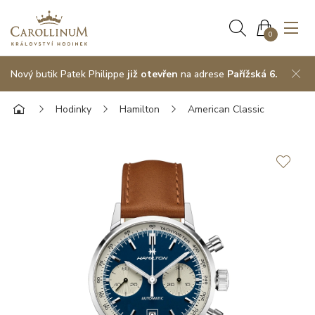
0
Nový butik Patek Philippe
již otevřen
na adrese
Pařížská 6.
Hodinky
Hamilton
American Classic