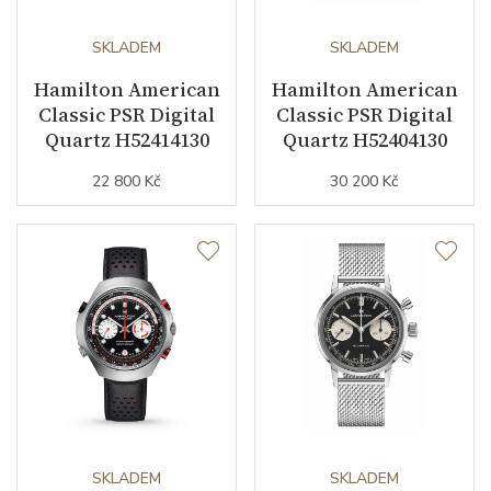
SKLADEM
SKLADEM
Číselník
Hamilton American
Hamilton American
Classic PSR Digital
Classic PSR Digital
Barva číselníku
modrá
Quartz H52414130
Quartz H52404130
22 800 Kč
30 200 Kč
Indexy číselníku
arabské číslice
Řemínek / Spona
Materiál řemínku
kůže
Barva řemínku
hnědá
Doplňující údaje
SKLADEM
SKLADEM