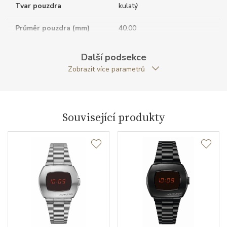
Tvar pouzdra
kulatý
Průměr pouzdra (mm)
40.00
Další podsekce
Strojek
Zobrazit více parametrů
Rezerva chodu strojku
60
Související produkty
Kalibr strojku
automatický nátah
Funkce
Datumovka
NE
Sekundová ručka
ANO
Chronograf
ANO