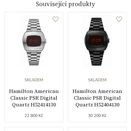
Související produkty
Datumovka
NE
Sekundová ručka
ANO
Číselník
Barva číselníku
bílá
SKLADEM
SKLADEM
Řemínek / Spona
Hamilton American
Hamilton American
Classic PSR Digital
Classic PSR Digital
Materiál řemínku
kůže
Quartz H52414130
Quartz H52404130
Barva řemínku
hnědá
22 800 Kč
30 200 Kč