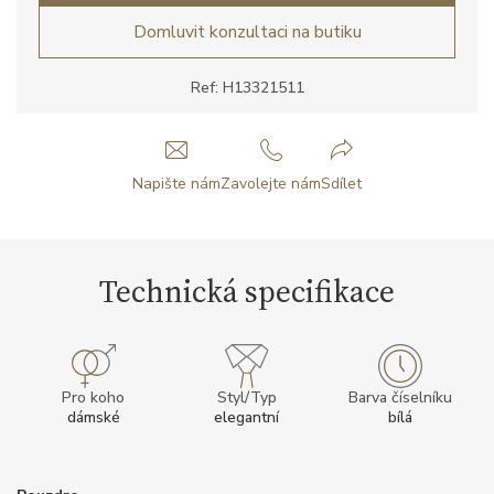
Domluvit konzultaci na butiku
Ref: H13321511
Napište nám
Zavolejte nám
Sdílet
Technická specifikace
Pro koho
Styl/Typ
Barva číselníku
dámské
elegantní
bílá