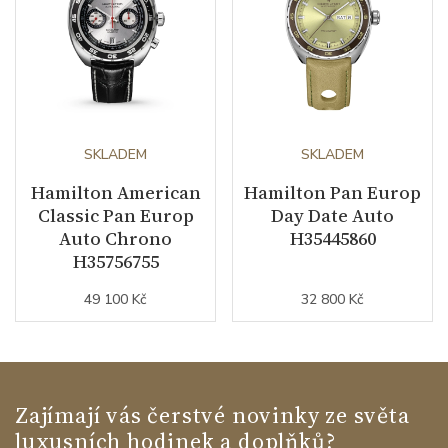
SKLADEM
SKLADEM
Hamilton American
Hamilton Pan Europ
Classic Pan Europ
Day Date Auto
Auto Chrono
H35445860
H35756755
49 100 Kč
32 800 Kč
Zajímají vás čerstvé novinky ze světa
luxusních hodinek a doplňků?