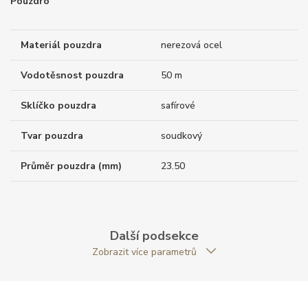
Pouzdro
Materiál pouzdra
nerezová ocel
Vodotěsnost pouzdra
50 m
Sklíčko pouzdra
safírové
Tvar pouzdra
soudkový
Průměr pouzdra (mm)
23.50
Strojek
Další podsekce
Zobrazit více parametrů
Kalibr strojku
quartz
Funkce