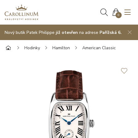
0
Nový butik Patek Philippe
již otevřen
na adrese
Pařížská 6.
Hodinky
Hamilton
American Classic