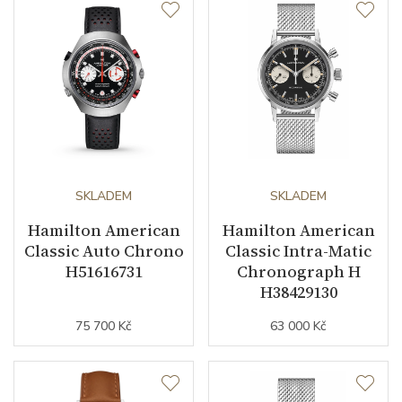
Doplňující údaje
Záruční doba
24
nepodnikatelé (měsíců)
Modelová řada
American Classic
SKLADEM
SKLADEM
Hamilton American
Hamilton American
Classic Auto Chrono
Classic Intra-Matic
H51616731
Chronograph H
H38429130
75 700 Kč
63 000 Kč