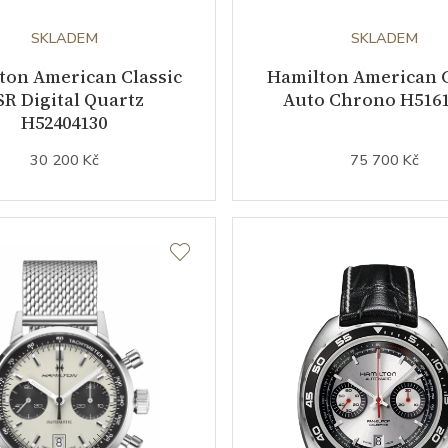
SKLADEM
SKLADEM
ton American Classic
Hamilton American C
SR Digital Quartz
Auto Chrono H5161
H52404130
30 200 Kč
75 700 Kč