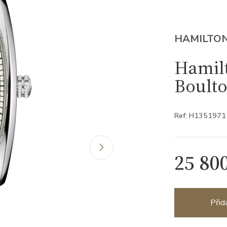
HAMILTO
Hamil
Boult
Ref: H1351971
25 80
Přid