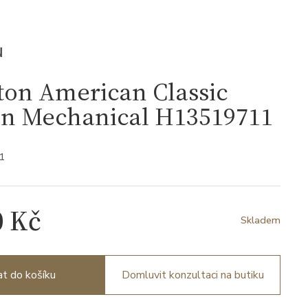
N
ton American Classic
on Mechanical H13519711
1
0 Kč
Skladem
at do košíku
Domluvit konzultaci na butiku