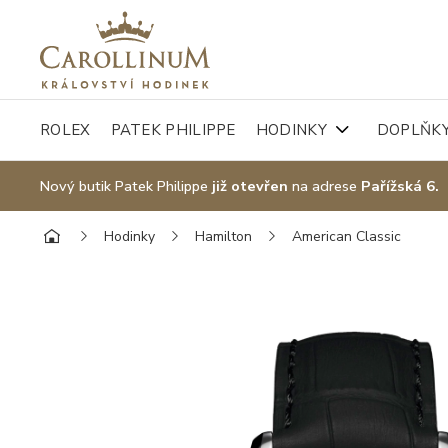
ROLEX
PATEK PHILIPPE
HODINKY
DOPLŇK
Nový butik Patek Philippe
již otevřen
na adrese
Pařížská 6.
Hodinky
Hamilton
American Classic