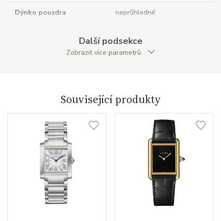
Dýnko pouzdra
neprůhledné
Tvar pouzdra
obdelníkový
Další podsekce
Zobrazit více parametrů
Šířka pouzdra (mm)
25.50
Strojek
Související produkty
Typ strojku
Quartz
Kalibr strojku
quartz
Funkce
Datumovka
NE