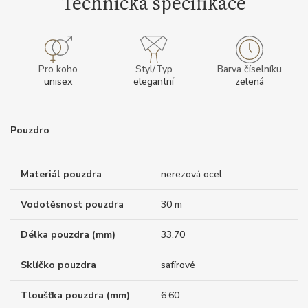
Technická specifikace
Pro koho
Styl/Typ
Barva číselníku
unisex
elegantní
zelená
Pouzdro
Materiál pouzdra
nerezová ocel
Vodotěsnost pouzdra
30 m
Délka pouzdra (mm)
33.70
Sklíčko pouzdra
safírové
Tloušťka pouzdra (mm)
6.60