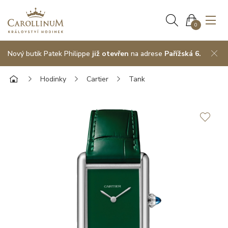
0
Nový butik Patek Philippe
již otevřen
na adrese
Pařížská 6.
Hodinky
Cartier
Tank