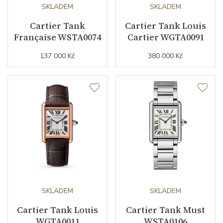
Sekundová ručka
NE
SKLADEM
SKLADEM
Cartier Tank
Cartier Tank Louis
Française WSTA0074
Cartier WGTA0091
Číselník
137 000 Kč
380 000 Kč
Barva číselníku
zelená
Řemínek / Spona
Materiál řemínku
kůže z aligátora
Barva řemínku
zelená
Doplňující údaje
SKLADEM
SKLADEM
Cartier Tank Louis
Cartier Tank Must
Záruční doba
24
WGTA0011
WSTA0106