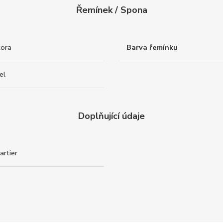
Řemínek / Spona
tora
Barva řemínku
el
Doplňující údaje
artier