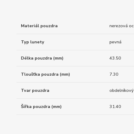
Materiál pouzdra
nerezová oc
Typ lunety
pevná
Délka pouzdra (mm)
43.50
Tloušťka pouzdra (mm)
7.30
Tvar pouzdra
obdelníkový
Šířka pouzdra (mm)
31.40