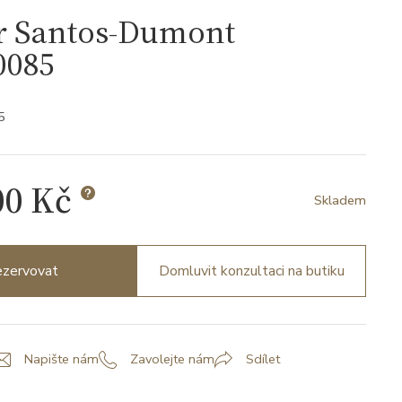
er Santos-Dumont
085
5
00 Kč
Skladem
zervovat
Domluvit konzultaci na butiku
Napište nám
Zavolejte nám
Sdílet