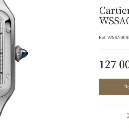
Carti
WSSA0
Ref: WSSA008
127 0
Re