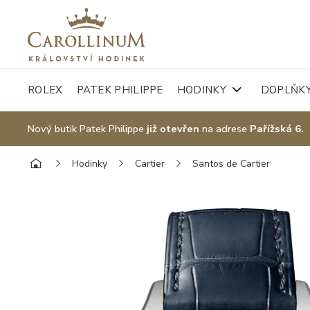
ROLEX
PATEK PHILIPPE
HODINKY
DOPLŇK
Nový butik Patek Philippe
již otevřen
na adrese
Pařížská 6.
Hodinky
Cartier
Santos de Cartier