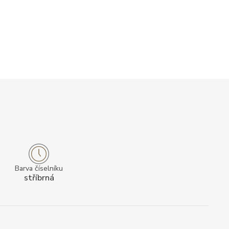
Barva číselníku
stříbrná