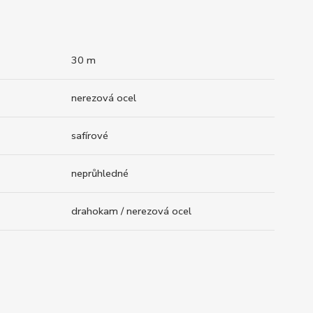
30 m
nerezová ocel
safírové
neprůhledné
drahokam / nerezová ocel