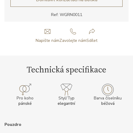
Ref: WGRN0011
Napište nám
Zavolejte nám
Sdílet
Technická specifikace
Pro koho
Styl/Typ
Barva číselníku
pánské
elegantní
béžová
Pouzdro