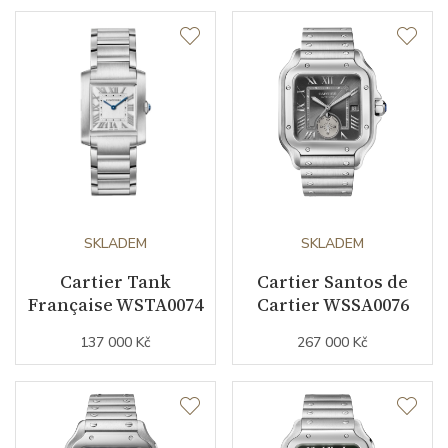
Strojek
Typ strojku
1847 MC Cartier
Rezerva chodu strojku
40
Kalibr strojku
automatický nátah
Kameny strojku
SKLADEM
23
SKLADEM
Cartier Tank
Cartier Santos de
Kyvy strojku
28800
Française WSTA0074
Cartier WSSA0076
137 000 Kč
267 000 Kč
Funkce
Datumovka
ANO