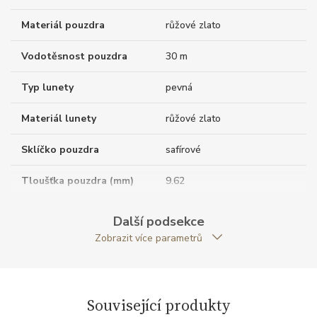
Materiál pouzdra
růžové zlato
Vodotěsnost pouzdra
30 m
Typ lunety
pevná
Materiál lunety
růžové zlato
Sklíčko pouzdra
safírové
Tloušťka pouzdra (mm)
9.62
Dýnko pouzdra
průhledné
Další podsekce
Zobrazit více parametrů
Tvar pouzdra
kulatý
Materiál korunky
růžové zlato / safír
Související produkty
Průměr pouzdra (mm)
40.60