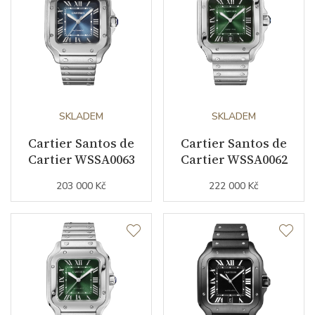
Sekundová ručka
ANO
Číselník
Barva číselníku
béžová
SKLADEM
SKLADEM
Indexy číselníku
římské číslice
Cartier Santos de
Cartier Santos de
Cartier WSSA0063
Cartier WSSA0062
Řemínek / Spona
203 000 Kč
222 000 Kč
Materiál řemínku
kůže z aligátora
Barva řemínku
šedá
Materiál spony
růžové zlato