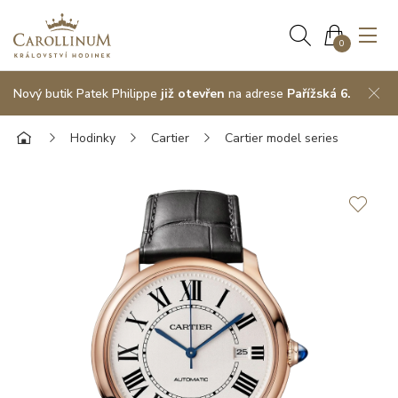
0
Nový butik Patek Philippe
již otevřen
na adrese
Pařížská 6.
Hodinky
Cartier
Cartier model series