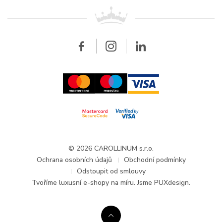
Pro prodejce
Kontakt
Všechny značky
Breitling
Velkoobchod
Velkoobchod
Carollinum
FAQ - Časté dotazy
O společnosti Carollinum
Hodinářský servis
Pracovní příležitosti
GDPR
Aktuality a oznámení
© 2026 CAROLLINUM s.r.o.
Ochrana osobních údajů
Obchodní podmínky
Odstoupit od smlouvy
Tvoříme
luxusní e-shopy na míru
. Jsme PUXdesign.