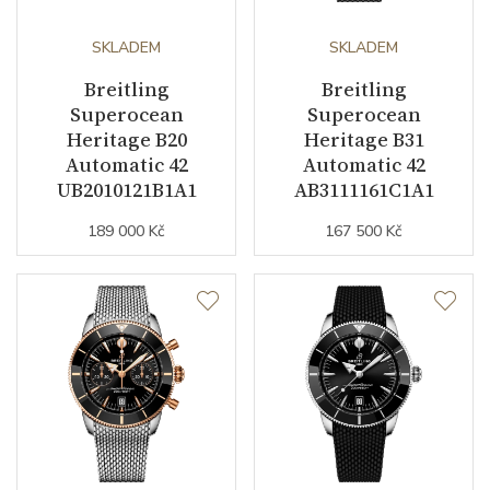
Rezerva chodu strojku
SKLADEM
78
SKLADEM
Breitling
Breitling
Kalibr strojku
automatický nátah
Superocean
Superocean
Heritage B20
Heritage B31
Kameny strojku
26
Automatic 42
Automatic 42
UB2010121B1A1
AB3111161C1A1
Kyvy strojku
28800
189 000 Kč
167 500 Kč
Funkce
Datumovka
ANO
Sekundová ručka
ANO
Číselník