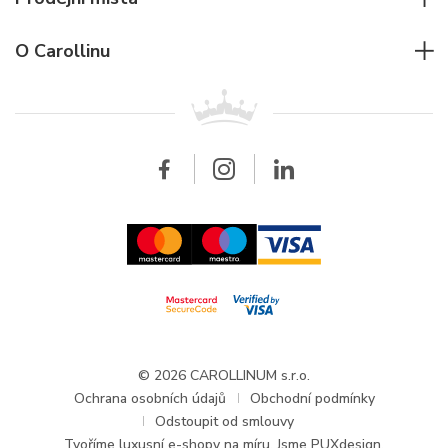
Individuální poradenství
Jaeger-LeCoultre
Rolex
Pro firmy
O Carollinu
Breitling
Patek Philippe
Pro prodejce
Kontakt
Všechny značky
Breitling
Velkoobchod
Velkoobchod
Carollinum
FAQ - Časté dotazy
O společnosti Carollinum
Hodinářský servis
Pracovní příležitosti
GDPR
Aktuality a oznámení
© 2026 CAROLLINUM s.r.o.
Ochrana osobních údajů
Obchodní podmínky
Odstoupit od smlouvy
Tvoříme
luxusní e-shopy na míru
. Jsme PUXdesign.