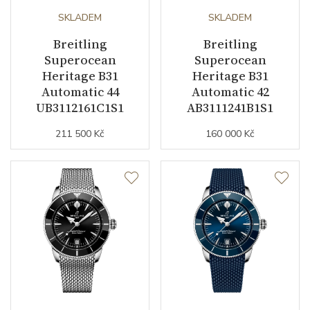
Váha (g)
82.86
SKLADEM
SKLADEM
Modelová řada
Superocean Heritage
Breitling
Breitling
Superocean
Superocean
Heritage B31
Heritage B31
Automatic 44
Automatic 42
UB3112161C1S1
AB3111241B1S1
211 500 Kč
160 000 Kč