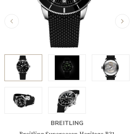
BREITLING
Breitling Superocean Heritage B31