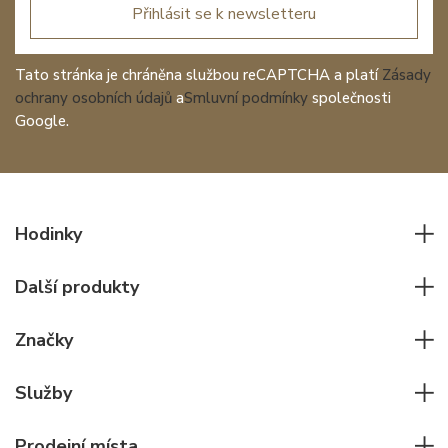
Přihlásit se k newsletteru
Tato stránka je chráněna službou reCAPTCHA a platí
Zásady
ochrany osobních údajů
a
Smluvní podmínky
společnosti
Google.
Hodinky
Všechny hodinky
Další produkty
Pánské hodinky
Psací potřeby
Dámské hodinky
Značky
Kožené zboží
Elegantní hodinky
Rolex
Ostatní doplňky
Služby
Pilotní hodinky
Patek Philippe
Hodinářský servis
Potápěčské hodinky
Cartier
Prodejní místa