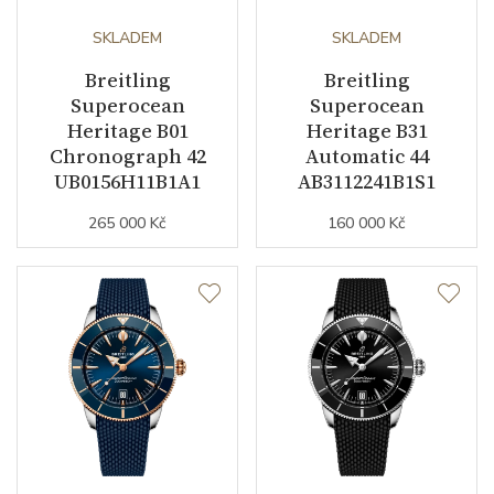
Barva číselníku
černá
SKLADEM
SKLADEM
Breitling
Breitling
Indexy číselníku
indexy
Superocean
Superocean
Heritage B01
Heritage B31
Řemínek / Spona
Chronograph 42
Automatic 44
UB0156H11B1A1
AB3112241B1S1
Materiál řemínku
kaučuk
265 000 Kč
160 000 Kč
Barva řemínku
černá
Šířka řemínku (nožky/spona)
20/18
Materiál spony
nerezová ocel
Doplňující údaje