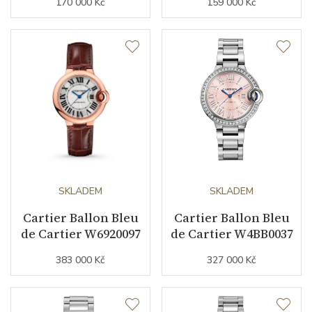
170 000 Kč
159 000 Kč
Sekundová ručka
ANO
Číselník
Barva číselníku
růžová
Indexy číselníku
římské číslice
Řemínek / Spona
SKLADEM
SKLADEM
Cartier Ballon Bleu
Cartier Ballon Bleu
de Cartier W6920097
Materiál řemínku
nerezová ocel
de Cartier W4BB0037
383 000 Kč
327 000 Kč
Barva řemínku
ocelový tah
Doplňující údaje