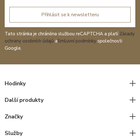
Přihlásit se k newsletteru
Tato stránka je chráněna službou reCAPTCHA a platí
Zásady
ochrany osobních údajů
a
Smluvní podmínky
společnosti
Google.
Hodinky
Všechny hodinky
Další produkty
Pánské hodinky
Psací potřeby
Dámské hodinky
Značky
Kožené zboží
Elegantní hodinky
Rolex
Ostatní doplňky
Služby
Pilotní hodinky
Patek Philippe