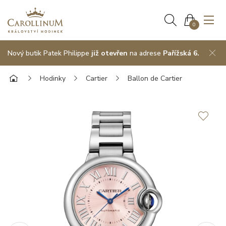
0
Nový butik Patek Philippe
již otevřen
na adrese
Pařížská 6.
Hodinky
Cartier
Ballon de Cartier