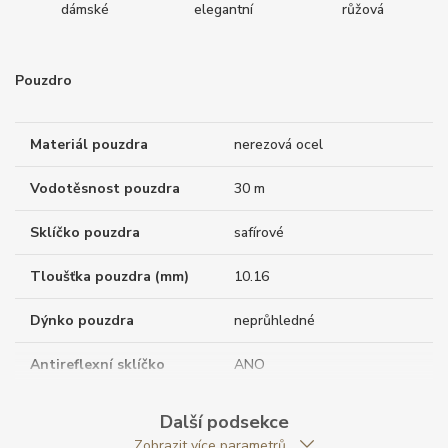
dámské
elegantní
růžová
Pouzdro
Materiál pouzdra
nerezová ocel
Vodotěsnost pouzdra
30 m
Sklíčko pouzdra
safírové
Tloušťka pouzdra (mm)
10.16
Dýnko pouzdra
neprůhledné
Antireflexní sklíčko
ANO
Tvar pouzdra
kulatý
Další podsekce
Zobrazit více parametrů