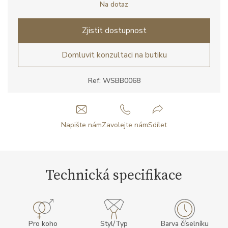
Na dotaz
Zjistit dostupnost
Domluvit konzultaci na butiku
Ref: WSBB0068
Napište nám
Zavolejte nám
Sdílet
Technická specifikace
Pro koho
Styl/Typ
Barva číselníku