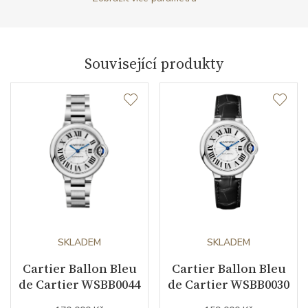
Průměr pouzdra (mm)
33.00
Strojek
Související produkty
Typ strojku
Cartier caliber 1853
Rezerva chodu strojku
37
Kalibr strojku
automatický nátah
Kameny strojku
25
Kyvy strojku
28800
SKLADEM
SKLADEM
Funkce
Cartier Ballon Bleu
Cartier Ballon Bleu
de Cartier WSBB0044
de Cartier WSBB0030
Datumovka
NE