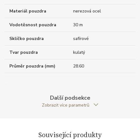
Materiál pouzdra
nerezová ocel
Vodotěsnost pouzdra
30 m
Sklíčko pouzdra
safírové
Tvar pouzdra
kulatý
Průměr pouzdra (mm)
28.60
Strojek
Další podsekce
Zobrazit více parametrů
Kalibr strojku
quartz
Funkce
Související produkty