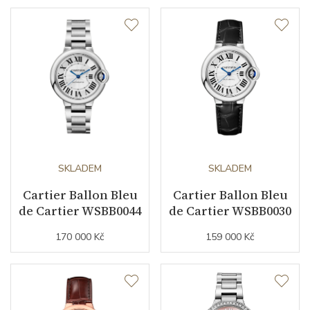
Datumovka
NE
Sekundová ručka
NE
Číselník
Barva číselníku
stříbrná
Indexy číselníku
římské číslice
SKLADEM
SKLADEM
Cartier Ballon Bleu
Cartier Ballon Bleu
Řemínek / Spona
de Cartier WSBB0044
de Cartier WSBB0030
170 000 Kč
159 000 Kč
Barva řemínku
ocelový tah
Doplňující údaje