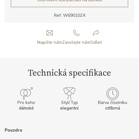
Ref: W69010Z4
Napište nám
Zavolejte nám
Sdílet
Technická specifikace
Pro koho
Styl/Typ
Barva číselníku
dámské
elegantní
stříbrná
Pouzdro