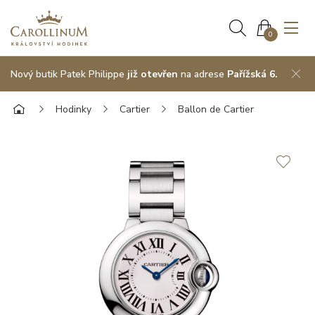
0
Nový butik Patek Philippe
již otevřen
na adrese
Pařížská 6.
Hodinky
Cartier
Ballon de Cartier