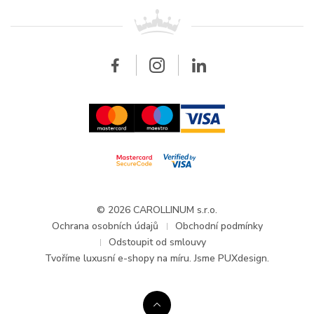
Pro prodejce
Kontakt
Všechny značky
Breitling
Velkoobchod
Velkoobchod
Carollinum
FAQ - Časté dotazy
O společnosti Carollinum
Hodinářský servis
Pracovní příležitosti
GDPR
Aktuality a oznámení
© 2026 CAROLLINUM s.r.o.
Ochrana osobních údajů
Obchodní podmínky
Odstoupit od smlouvy
Tvoříme
luxusní e-shopy na míru
. Jsme PUXdesign.