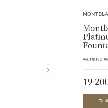
MONTBL
Montb
Platin
Fount
Ref: MB13246
19 20
Zjist