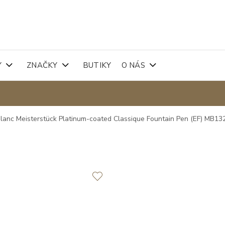
Y
ZNAČKY
BUTIKY
O NÁS
lanc Meisterstück Platinum-coated Classique Fountain Pen (EF) MB13