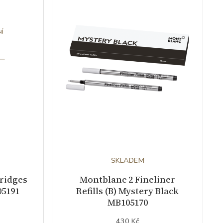
SKLADEM
tridges
Montblanc 2 Fineliner
05191
Refills (B) Mystery Black
MB105170
430 Kč