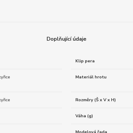
Doplňující údaje
Klip pera
yřice
Materiál hrotu
yřice
Rozměry (Š x V x H)
Váha (g)
Modelová řada