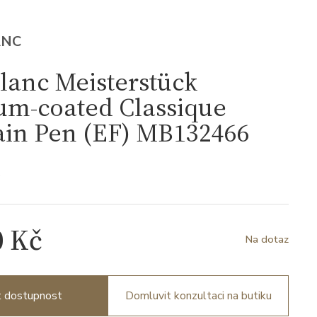
ANC
lanc Meisterstück
um-coated Classique
ain Pen (EF) MB132466
6
0 Kč
Na dotaz
it dostupnost
Domluvit konzultaci na butiku