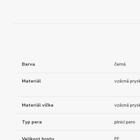
Barva
černá
Materiál
vzácná prysk
Materiál víčka
vzácná prysk
Typ pera
plnicí pero
Velikost hrotu
EF