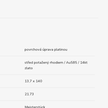
povrchová úprava platinou
střed potažený rhodiem / Au585 / 14kt
zlato
13,7 x 140
21.73
Meisterstück