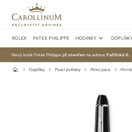
ROLEX
PATEK PHILIPPE
HODINKY
DOPLŇK
Nový butik Patek Philippe
již otevřen
na adrese
Pařížská 6.
Doplňky
Psací potřeby
Plnicí pera
Montb