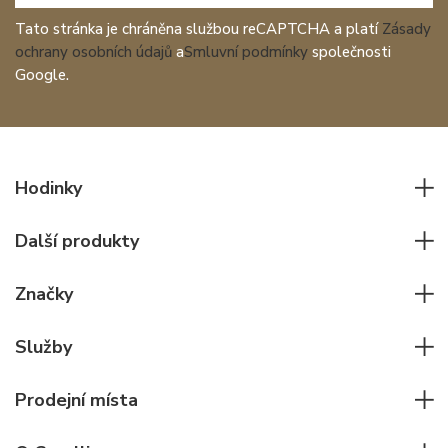
Tato stránka je chráněna službou reCAPTCHA a platí
Zásady
ochrany osobních údajů
a
Smluvní podmínky
společnosti
Google.
Hodinky
Všechny hodinky
Další produkty
Pánské hodinky
Psací potřeby
Dámské hodinky
Značky
Kožené zboží
Elegantní hodinky
Rolex
Ostatní doplňky
Služby
Pilotní hodinky
Patek Philippe
Hodinářský servis
Potápěčské hodinky
Cartier
Prodejní místa
Individuální poradenství
Jaeger-LeCoultre
Rolex