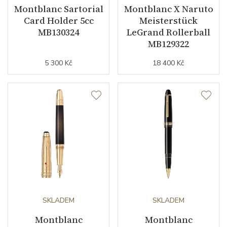
Montblanc Sartorial
Montblanc X Naruto
Card Holder 5cc
Meisterstück
MB130324
LeGrand Rollerball
MB129322
5 300 Kč
18 400 Kč
SKLADEM
SKLADEM
Montblanc
Montblanc