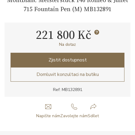
715 Fountain Pen (M) MB132891
221 800 Kč
Na dotaz
Zjistit dostupnost
Domluvit konzultaci na butiku
Ref: MB132891
Napište nám
Zavolejte nám
Sdílet