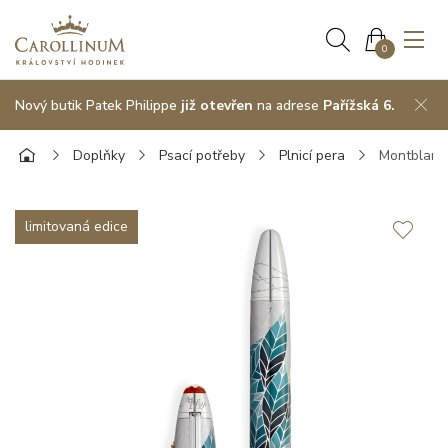
0
Nový butik Patek Philippe
již otevřen
na adrese
Pařížská 6.
Doplňky
Psací potřeby
Plnicí pera
Montblanc 
limitovaná edice