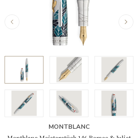
MONTBLANC
Montblanc Meisterstück 146 Romeo & Juliet