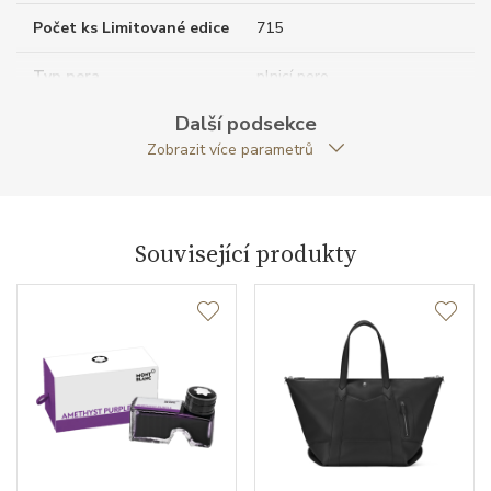
Počet ks Limitované edice
715
Typ pera
plnicí pero
Další podsekce
Váha (g)
97.20
Zobrazit více parametrů
Velikost hrotu
M
Exkluzivita
limitovaná edice
Související produkty
Modelová řada
Meisterstück Romeo & Juliet