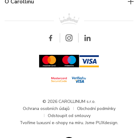
Pro firmy
O Carollinu
Breitling
Patek Philippe
Pro prodejce
Kontakt
Všechny značky
Breitling
Velkoobchod
Velkoobchod
Carollinum
FAQ - Časté dotazy
O společnosti Carollinum
Hodinářský servis
Pracovní příležitosti
GDPR
Aktuality a oznámení
© 2026 CAROLLINUM s.r.o.
Ochrana osobních údajů
Obchodní podmínky
Odstoupit od smlouvy
Tvoříme
luxusní e-shopy na míru
. Jsme PUXdesign.