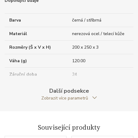
Doplňující údaje
Barva
černá / stříbrná
Materiál
nerezová ocel / telecí kůže
Rozměry (Š x V x H)
200 x 250 x 3
Váha (g)
120.00
Záruční doba
24
nepodnikatelé (měsíců)
Další podsekce
Modelová řada
Core Lines
Zobrazit více parametrů
Související produkty