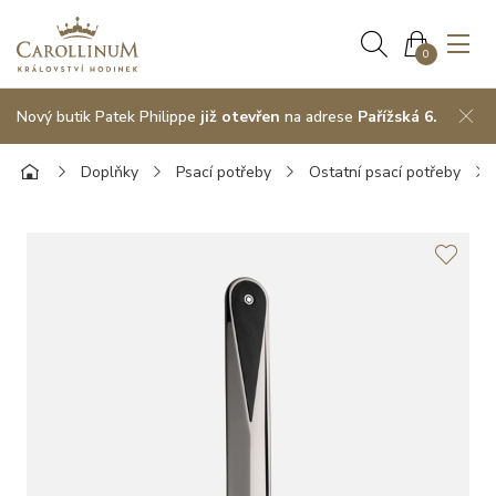
0
Nový butik Patek Philippe
již otevřen
na adrese
Pařížská 6.
Doplňky
Psací potřeby
Ostatní psací potřeby