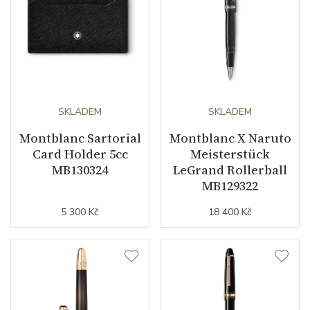
SKLADEM
SKLADEM
Montblanc Sartorial
Montblanc X Naruto
Card Holder 5cc
Meisterstück
MB130324
LeGrand Rollerball
MB129322
5 300 Kč
18 400 Kč