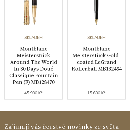
SKLADEM
SKLADEM
Montblanc
Montblanc
Meisterstück
Meisterstück Gold-
Around The World
coated LeGrand
In 80 Days Doué
Rollerball MB132454
Classique Fountain
Pen (F) MB128470
45 900 Kč
15 600 Kč
Zajímají vás čerstvé novinky ze světa