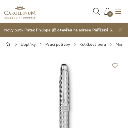
0
Nový butik Patek Philippe
již otevřen
na adrese
Pařížská 6.
Doplňky
Psací potřeby
Kuličková pera
Montbl