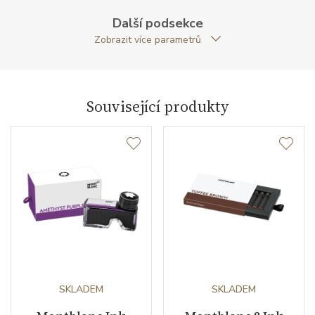
Váha (g)
130.00
Další podsekce
Modelová řada
Meisterstück
Zobrazit více parametrů
Související produkty
SKLADEM
SKLADEM