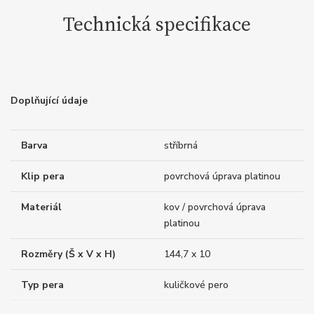
Technická specifikace
Doplňující údaje
Barva
stříbrná
Klip pera
povrchová úprava platinou
Materiál
kov / povrchová úprava
platinou
Rozměry (Š x V x H)
144,7 x 10
Typ pera
kuličkové pero