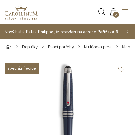
0
Nový butik Patek Philippe
již otevřen
na adrese
Pařížská 6.
Doplňky
Psací potřeby
Kuličková pera
Montbl
speciální edice