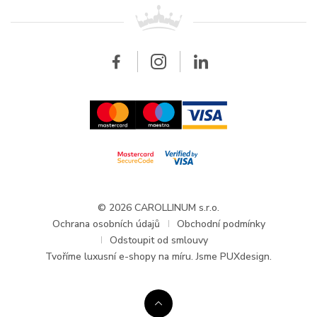
Kontakt
Všechny značky
Breitling
Velkoobchod
Velkoobchod
Carollinum
FAQ - Časté dotazy
O společnosti Carollinum
Hodinářský servis
Pracovní příležitosti
GDPR
Aktuality a oznámení
© 2026 CAROLLINUM s.r.o.
Ochrana osobních údajů
Obchodní podmínky
Odstoupit od smlouvy
Tvoříme
luxusní e-shopy na míru
. Jsme PUXdesign.