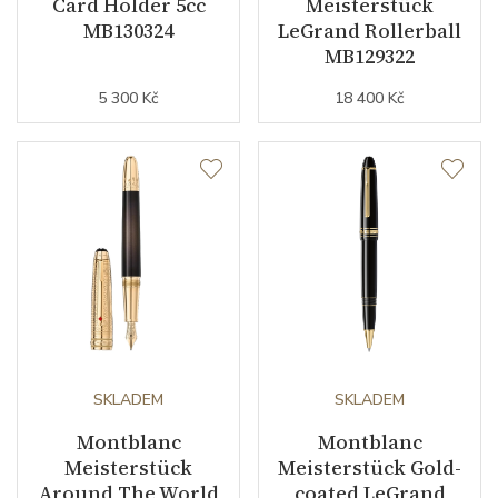
Card Holder 5cc
Meisterstück
MB130324
LeGrand Rollerball
MB129322
5 300 Kč
18 400 Kč
SKLADEM
SKLADEM
Montblanc
Montblanc
Meisterstück
Meisterstück Gold-
Around The World
coated LeGrand