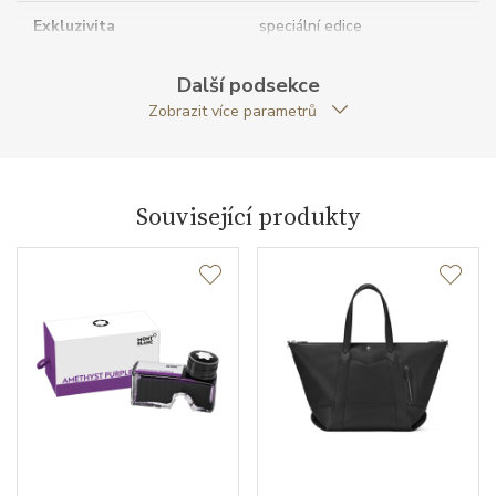
Exkluzivita
speciální edice
Modelová řada
Meisterstück Around the
Další podsekce
World in 80 Days
Zobrazit více parametrů
Související produkty