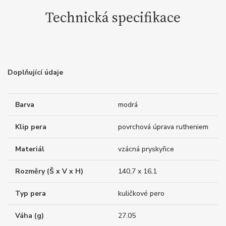
Technická specifikace
Doplňující údaje
Barva
modrá
Klip pera
povrchová úprava rutheniem
Materiál
vzácná pryskyřice
Rozměry (Š x V x H)
140,7 x 16,1
Typ pera
kuličkové pero
Váha (g)
27.05