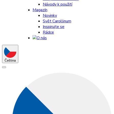
Návody k použití
Magazín
Novinky
Svět Carollinum
Inspirujte se
Rádce
Čeština