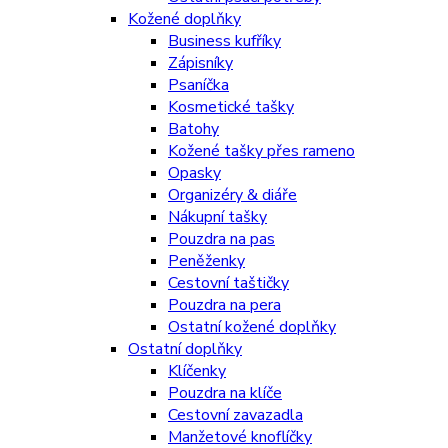
Kožené doplňky
Business kufříky
Zápisníky
Psaníčka
Kosmetické tašky
Batohy
Kožené tašky přes rameno
Opasky
Organizéry & diáře
Nákupní tašky
Pouzdra na pas
Peněženky
Cestovní taštičky
Pouzdra na pera
Ostatní kožené doplňky
Ostatní doplňky
Klíčenky
Pouzdra na klíče
Cestovní zavazadla
Manžetové knoflíčky