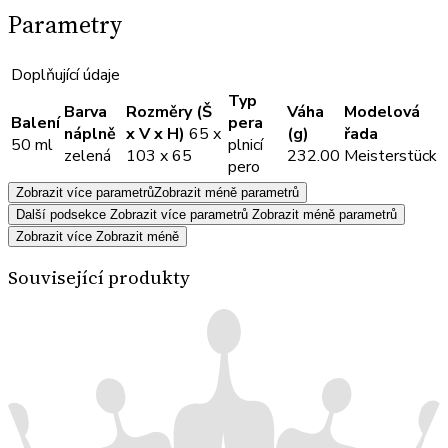
Parametry
Doplňující údaje
Typ
Barva
Rozměry (Š
Váha
Modelová
Balení
pera
náplně
x V x H)
65 x
(g)
řada
50 ml
plnicí
zelená
103 x 65
232.00
Meisterstück
pero
Zobrazit více parametrů
Zobrazit méně parametrů
Další podsekce
Zobrazit více parametrů
Zobrazit méně parametrů
Zobrazit více
Zobrazit méně
Související produkty