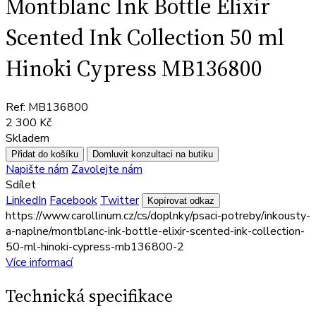
Montblanc Ink Bottle Elixir
Scented Ink Collection 50 ml
Hinoki Cypress MB136800
Ref: MB136800
2 300 Kč
Skladem
Přidat do košíku
Domluvit konzultaci na butiku
Napište nám
Zavolejte nám
Sdílet
LinkedIn
Facebook
Twitter
Kopírovat odkaz
https://www.carollinum.cz/cs/doplnky/psaci-potreby/inkousty-
a-naplne/montblanc-ink-bottle-elixir-scented-ink-collection-
50-ml-hinoki-cypress-mb136800-2
Více informací
Technická specifikace