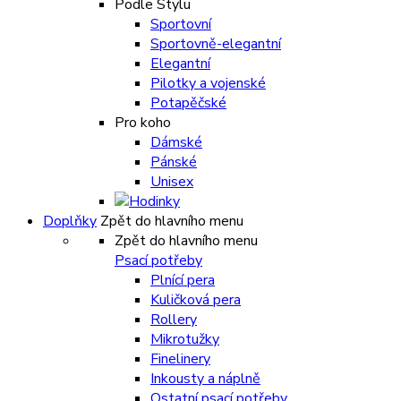
Podle Stylu
Sportovní
Sportovně-elegantní
Elegantní
Pilotky a vojenské
Potapěčské
Pro koho
Dámské
Pánské
Unisex
Doplňky
Zpět do hlavního menu
Zpět do hlavního menu
Psací potřeby
Plnící pera
Kuličková pera
Rollery
Mikrotužky
Finelinery
Inkousty a náplně
Ostatní psací potřeby