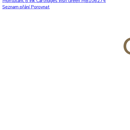
Montblanc 8 Ink Cartridges Irish Green MB106274
Seznam přání
Porovnat