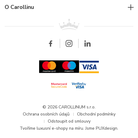
Jaeger-LeCoultre
Rolex
Pro firmy
O Carollinu
Breitling
Patek Philippe
Pro prodejce
Kontakt
Všechny značky
Breitling
Velkoobchod
Velkoobchod
Carollinum
FAQ - Časté dotazy
O společnosti Carollinum
Hodinářský servis
Pracovní příležitosti
GDPR
Aktuality a oznámení
© 2026 CAROLLINUM s.r.o.
Ochrana osobních údajů
Obchodní podmínky
Odstoupit od smlouvy
Tvoříme
luxusní e-shopy na míru
. Jsme PUXdesign.