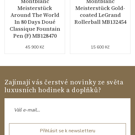
Montblanc
Montblanc
Meisterstück
Meisterstück Gold-
Around The World
coated LeGrand
In 80 Days Doué
Rollerball MB132454
Classique Fountain
Pen (F) MB128470
45 900 Kč
15 600 Kč
Zajímají vás čerstvé novinky ze světa
luxusních hodinek a doplňků?
Přihlásit se k newsletteru