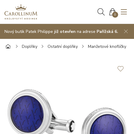
0
Nový butik Patek Philippe
již otevřen
na adrese
Pařížská 6.
Doplňky
Ostatní doplňky
Manžetové knoflíčky