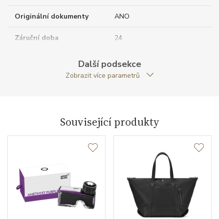
Originální dokumenty
ANO
Záruční doba
24
nepodnikatelé (měsíců)
Další podsekce
Modelová řada
Le Petit Prince
Zobrazit více parametrů
Související produkty