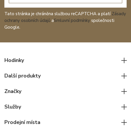
Tato stránka je chráněna službou reCAPTCHA a platí
Zásady
ochrany osobních údajů
a
Smluvní podmínky
společnosti
Google.
Hodinky
Všechny hodinky
Další produkty
Pánské hodinky
Psací potřeby
Dámské hodinky
Značky
Kožené zboží
Elegantní hodinky
Rolex
Ostatní doplňky
Služby
Pilotní hodinky
Patek Philippe
Hodinářský servis
Potápěčské hodinky
Cartier
Prodejní místa
Individuální poradenství