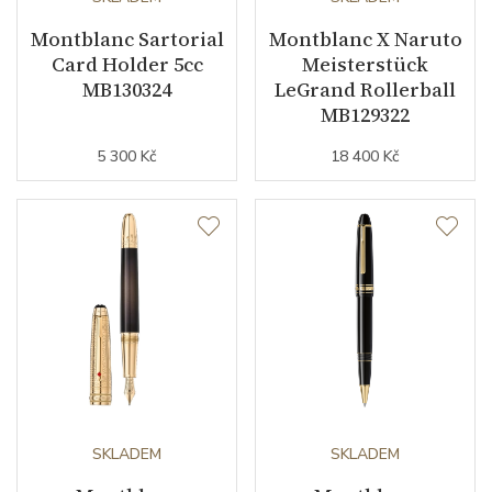
Montblanc Sartorial
Montblanc X Naruto
Card Holder 5cc
Meisterstück
MB130324
LeGrand Rollerball
MB129322
5 300 Kč
18 400 Kč
SKLADEM
SKLADEM