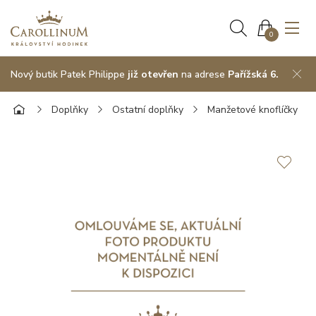
0
Nový butik Patek Philippe
již otevřen
na adrese
Pařížská 6.
Doplňky
Ostatní doplňky
Manžetové knoflíčky