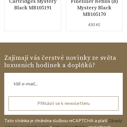
Cartridges Mystery
Fineliner Refills (B)
Black MB105191
Mystery Black
MB105170
430 Kč
Zajímají vás čerstvé novinky ze světa
luxusních hodinek a doplňků?
Přihlásit se k newsletteru
Tato stránka je chráněna službou reCAPTCHA a platí
Zásady