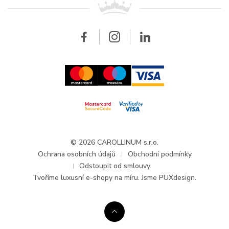
Breitling
Velkoobchod
Velkoobchod
Carollinum
FAQ - Časté dotazy
O společnosti Carollinum
Hodinářský servis
Pracovní příležitosti
GDPR
Aktuality a oznámení
© 2026 CAROLLINUM s.r.o.
Ochrana osobních údajů
Obchodní podmínky
Odstoupit od smlouvy
Tvoříme
luxusní e-shopy na míru
. Jsme PUXdesign.