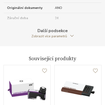
Originální dokumenty
ANO
Záruční doba
24
nepodnikatelé (měsíců)
Další podsekce
Modelová řada
Meisterstück
Zobrazit více parametrů
Související produkty