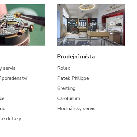
Prodejní místa
 servis
Rolex
ní poradenství
Patek Philippe
Breitling
jce
Carollinum
hod
Hodinářský servis
té dotazy