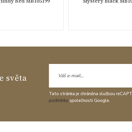
undy Red MB105199
Mystery Black MB1
e světa
Tato stránka je chráněna službou reCAP
podmínky
společnosti Google.