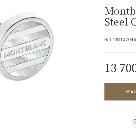
Montbl
Steel 
Ref: MB10704
13 70
Přid