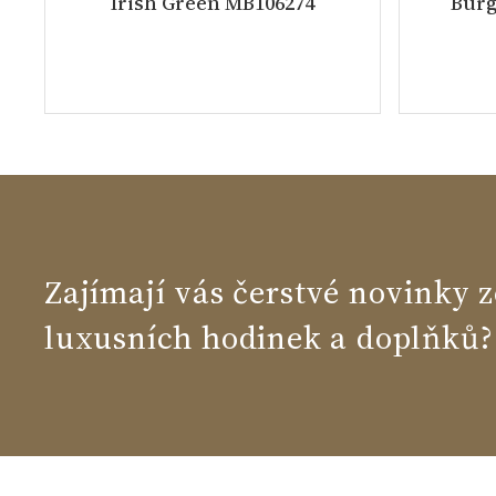
Irish Green MB106274
Burg
Zajímají vás čerstvé novinky z
luxusních hodinek a doplňků?