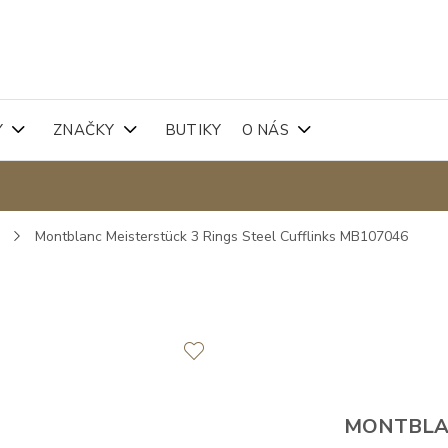
Y
ZNAČKY
BUTIKY
O NÁS
y
Montblanc Meisterstück 3 Rings Steel Cufflinks MB107046
MONTBL