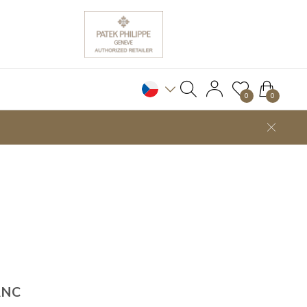
0
0
ANC