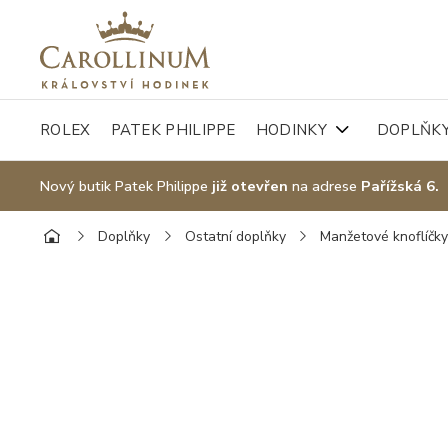
ROLEX
PATEK PHILIPPE
HODINKY
DOPLŇK
Nový butik Patek Philippe
již otevřen
na adrese
Pařížská 6.
Doplňky
Ostatní doplňky
Manžetové knoflíčk