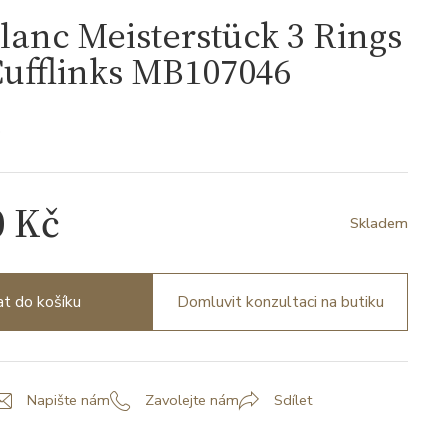
anc Meisterstück 3 Rings
Cufflinks MB107046
6
0 Kč
Skladem
at do košíku
Domluvit konzultaci na butiku
Napište nám
Zavolejte nám
Sdílet