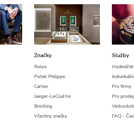
Značky
Služby
Rolex
Hodinářský
Patek Philippe
Individuál
Cartier
Pro firmy
Jaeger-LeCoultre
Pro prode
Breitling
Velkoobc
Všechny značky
FAQ - Čas