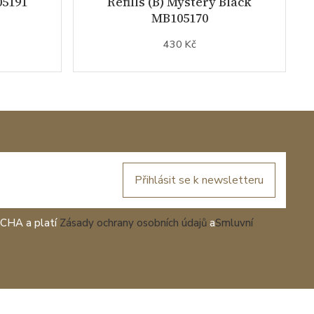
05191
Refills (B) Mystery Black
MB105170
430 Kč
Přihlásit se k newsletteru
TCHA a platí
Zásady ochrany osobních údajů
a
Smluvní