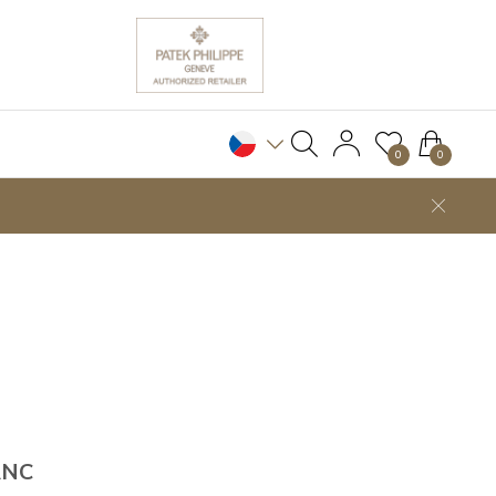
0
0
ANC