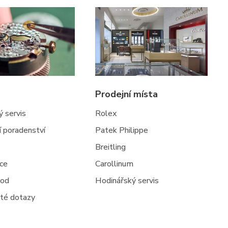
Prodejní místa
 servis
Rolex
ní poradenství
Patek Philippe
Breitling
jce
Carollinum
hod
Hodinářský servis
té dotazy