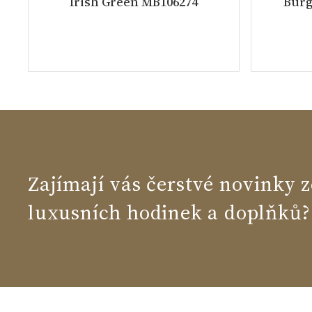
Irish Green MB106274
Burg
Zajímají vás čerstvé novinky z
luxusních hodinek a doplňků?