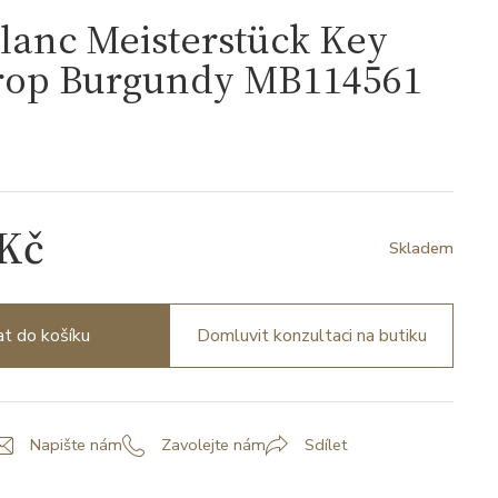
lanc Meisterstück Key
rop Burgundy MB114561
1
 Kč
Skladem
at do košíku
Domluvit konzultaci na butiku
Napište nám
Zavolejte nám
Sdílet