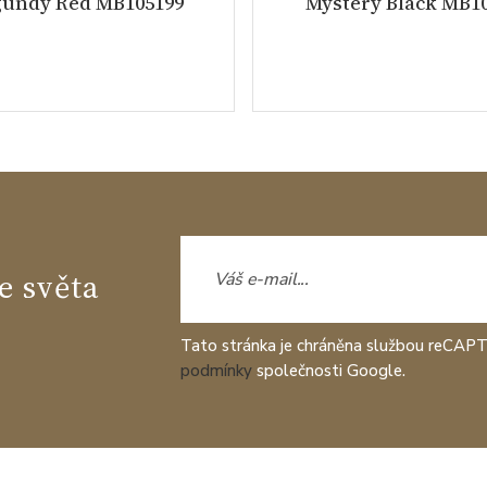
undy Red MB105199
Mystery Black MB1
e světa
Tato stránka je chráněna službou reCAP
podmínky
společnosti Google.