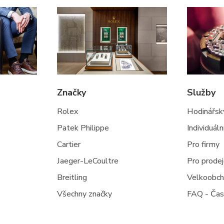
Značky
Služby
Rolex
Hodinářský
Patek Philippe
Individuál
Cartier
Pro firmy
Jaeger-LeCoultre
Pro prode
Breitling
Velkoobc
Všechny značky
FAQ - Čas