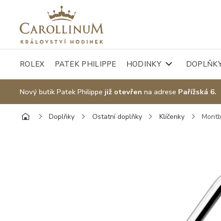
ROLEX
PATEK PHILIPPE
HODINKY
DOPLŇK
Nový butik Patek Philippe
již otevřen
na adrese
Pařížská 6.
Doplňky
Ostatní doplňky
Klíčenky
Montb