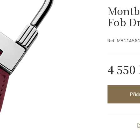
Montb
Fob D
Ref: MB11456
4 550
Přid