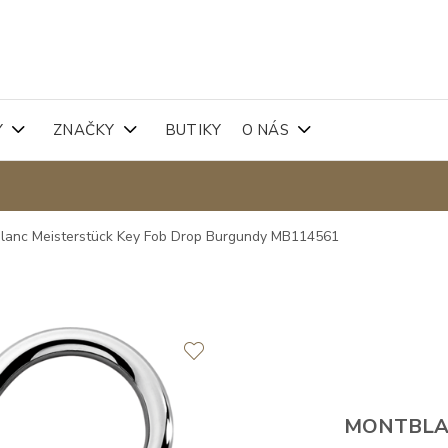
Y
ZNAČKY
BUTIKY
O NÁS
lanc Meisterstück Key Fob Drop Burgundy MB114561
MONTBL