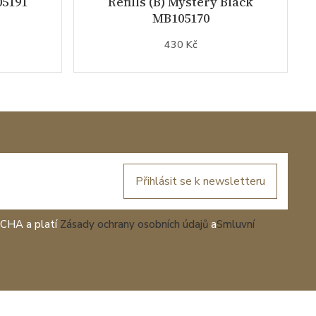
05191
Refills (B) Mystery Black
MB105170
430 Kč
Přihlásit se k newsletteru
TCHA a platí
Zásady ochrany osobních údajů
a
Smluvní