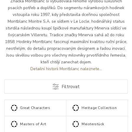
Značka Montblanc si vybudovala renomé výrobou luxusních
psacích potřeb a doplňků. Do segmentu náramkových hodinek
vstoupila roku 1997, kdy představila dceřinou společnost
Montblanc Montre S.A. se sídlem v Le Locle, hodinářský status
stvrdila následnou koupí špičkové manufaktury Minerva sídlící ve
švýcarském Villeretu. Tradice značky Minerva sahá až do roku
1858. Hodinky Montblanc fascinují maximální kvalitou ruční práce,
neotřelým, do detailu propracovaným designem a řadou inovací.
Jsou skvělou volbou pro všechny milovníky prvotřídního řemesla,
kteří chtějí zanechat dojem.
Detailní historii Montblanc naleznete...
Filtrovat
Great Characters
Heritage Collection
Masters of Art
Meisterstück