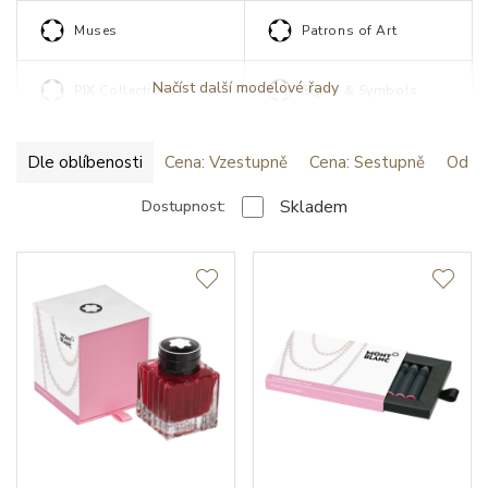
Muses
Patrons of Art
Načíst další modelové řady
PIX Collection
Signs & Symbols
Dle oblíbenosti
Cena: Vzestupně
Cena: Sestupně
Od ne
Skladem
Dostupnost: