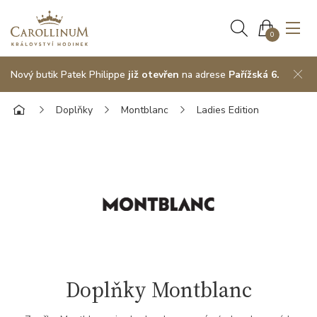
0
Nový butik Patek Philippe
již otevřen
na adrese
Pařížská 6.
Doplňky
Montblanc
Ladies Edition
Doplňky Montblanc