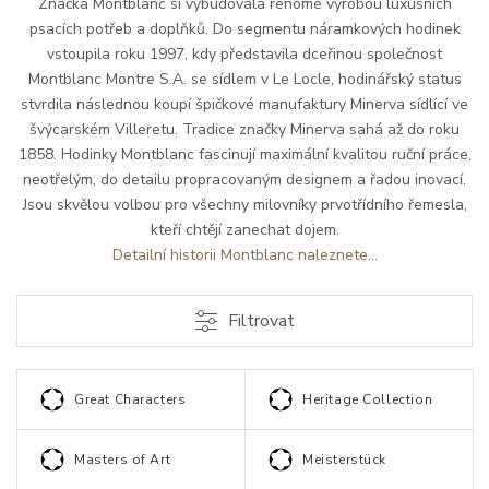
Značka Montblanc si vybudovala renomé výrobou luxusních
psacích potřeb a doplňků. Do segmentu náramkových hodinek
vstoupila roku 1997, kdy představila dceřinou společnost
Montblanc Montre S.A. se sídlem v Le Locle, hodinářský status
stvrdila následnou koupí špičkové manufaktury Minerva sídlící ve
švýcarském Villeretu. Tradice značky Minerva sahá až do roku
1858. Hodinky Montblanc fascinují maximální kvalitou ruční práce,
neotřelým, do detailu propracovaným designem a řadou inovací.
Jsou skvělou volbou pro všechny milovníky prvotřídního řemesla,
kteří chtějí zanechat dojem.
Detailní historii Montblanc naleznete...
Filtrovat
Great Characters
Heritage Collection
Masters of Art
Meisterstück