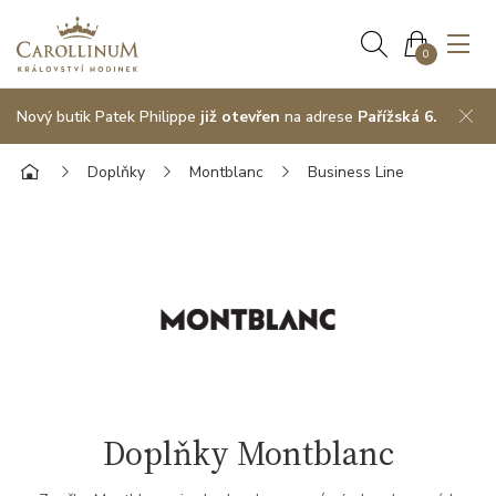
0
Nový butik Patek Philippe
již otevřen
na adrese
Pařížská 6.
Doplňky
Montblanc
Business Line
Doplňky Montblanc