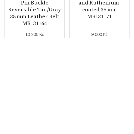
Pin Buckle
and Ruthenium-
Reversible Tan/Gray
coated 35 mm
35 mm Leather Belt
MB131171
MB131164
10 200 Kč
9 000 Kč
NA DOTAZ
SKLADEM
Montblanc
Montblanc
Rectangular
Horseshoe