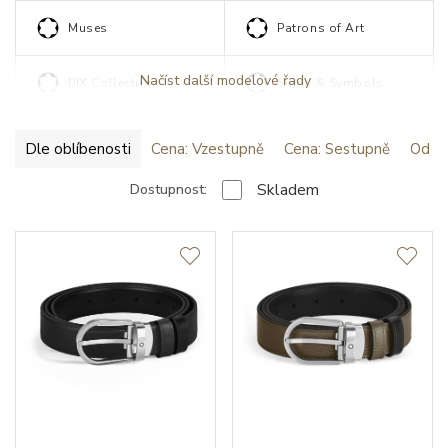
Muses
Patrons of Art
Načíst další modelové řady
PIX Collection
Signs & Symbols
Dle oblíbenosti
Cena: Vzestupně
Cena: Sestupně
Od ne
Skladem
Dostupnost: