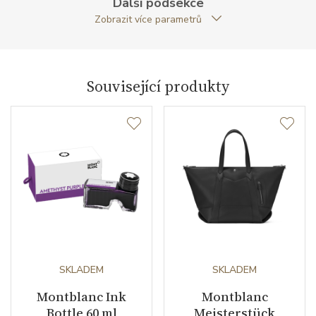
Další podsekce
nepodnikatelé (měsíců)
Zobrazit více parametrů
Modelová řada
Meisterstück 4810
Související produkty
SKLADEM
SKLADEM
Montblanc Ink
Montblanc
Bottle 60 ml
Meisterstück