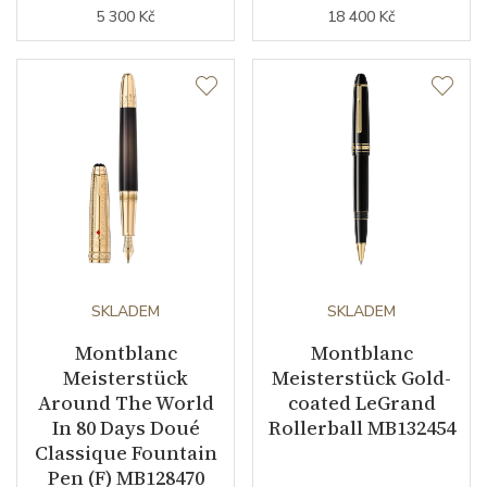
5 300 Kč
18 400 Kč
SKLADEM
SKLADEM
Montblanc
Montblanc
Meisterstück
Meisterstück Gold-
Around The World
coated LeGrand
In 80 Days Doué
Rollerball MB132454
Classique Fountain
Pen (F) MB128470