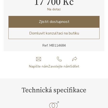
17 700 Kč
Na dotaz
Zjistit dostupnost
Domluvit konzultaci na butiku
Ref: MB114684
Napište nám
Zavolejte nám
Sdílet
Technická specifikace