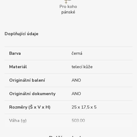
Pro koho
pánské
Doplňující údaje
Barva
černá
Materiál
telecí kůže
Originální balení
ANO
Originální dokumenty
ANO
Rozměry (Š x V x H)
25 x 17,5 x 5
Váha (g)
503.00
Záruční doba
24