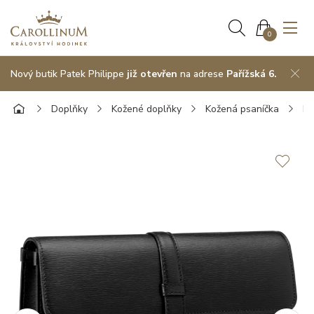
0
Nový butik Patek Philippe
již otevřen
na adrese
Pařížská 6.
Doplňky
Kožené doplňky
Kožená psaníčka
Mo