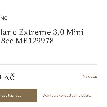
ANC
lanc Extreme 3.0 Mini
 8cc MB129978
8
0 Kč
Na dotaz
it dostupnost
Domluvit konzultaci na butiku