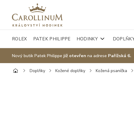
ROLEX
PATEK PHILIPPE
HODINKY
DOPLŇK
Nový butik Patek Philippe
již otevřen
na adrese
Pařížská 6.
Doplňky
Kožené doplňky
Kožená psaníčka