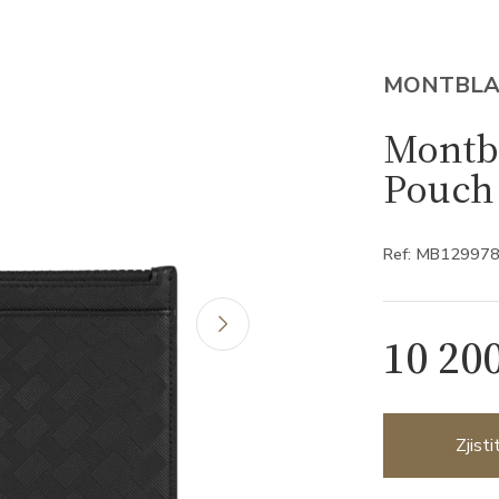
MONTBL
Montb
Pouch
Ref: MB12997
10 20
Zjist