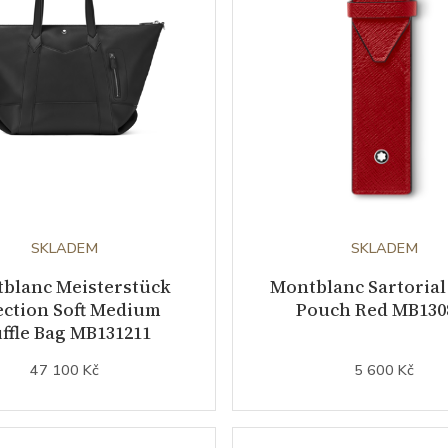
SKLADEM
SKLADEM
blanc Meisterstück
Montblanc Sartorial
ection Soft Medium
Pouch Red MB130
ffle Bag MB131211
47 100 Kč
5 600 Kč