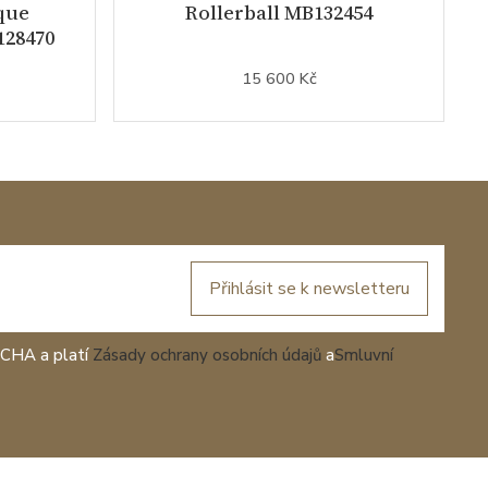
que
Rollerball MB132454
128470
15 600 Kč
Přihlásit se k newsletteru
TCHA a platí
Zásady ochrany osobních údajů
a
Smluvní