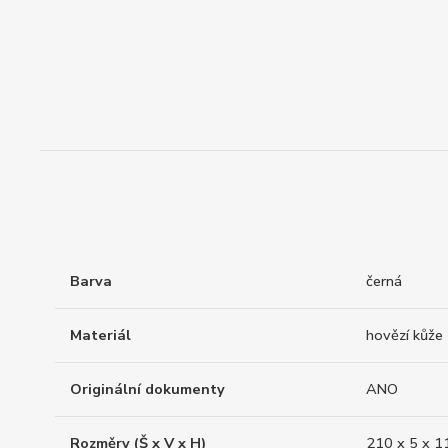
Barva
černá
Materiál
hovězí kůže
Originální dokumenty
ANO
Rozměry (Š x V x H)
210 x 5 x 1