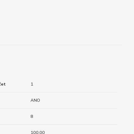
čet
1
ANO
8
100.00