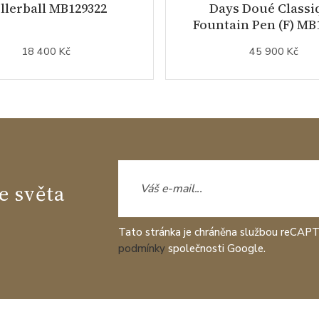
llerball MB129322
Days Doué Classi
Fountain Pen (F) MB
18 400 Kč
45 900 Kč
e světa
Tato stránka je chráněna službou reCAP
podmínky
společnosti Google.