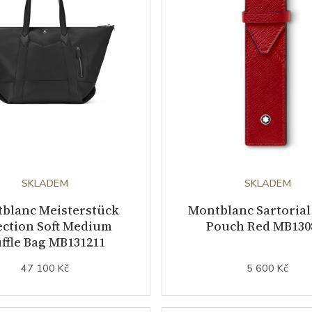
SKLADEM
SKLADEM
blanc Meisterstück
Montblanc Sartorial
ection Soft Medium
Pouch Red MB130
ffle Bag MB131211
47 100 Kč
5 600 Kč