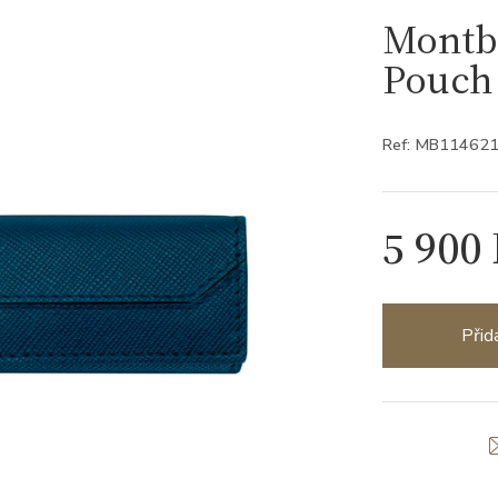
Montbl
Pouch
Ref: MB11462
5 900
Přid