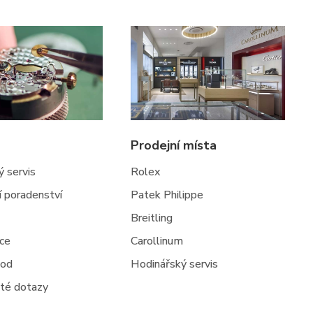
Prodejní místa
 servis
Rolex
ní poradenství
Patek Philippe
Breitling
jce
Carollinum
hod
Hodinářský servis
té dotazy