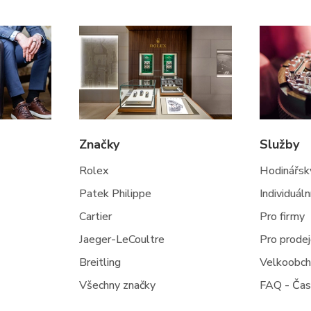
Značky
Služby
Rolex
Hodinářský
Patek Philippe
Individuál
Cartier
Pro firmy
Jaeger-LeCoultre
Pro prode
Breitling
Velkoobc
Všechny značky
FAQ - Čas