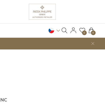
0
0
ANC