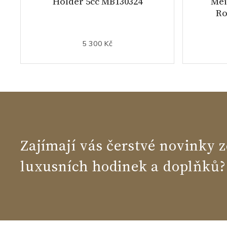
Holder 5cc MB130324
Mei
Ro
5 300 Kč
Zajímají vás čerstvé novinky z
luxusních hodinek a doplňků?