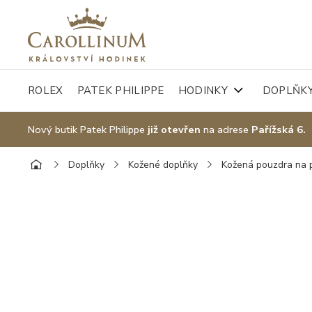
ROLEX
PATEK PHILIPPE
HODINKY
DOPLŇK
Nový butik Patek Philippe
již otevřen
na adrese
Pařížská 6.
Doplňky
Kožené doplňky
Kožená pouzdra na 