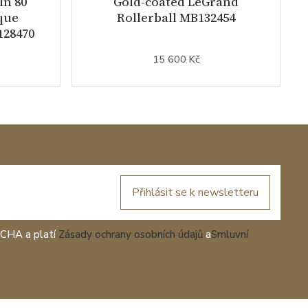
In 80
Gold-coated LeGrand
que
Rollerball MB132454
128470
15 600 Kč
Přihlásit se k newsletteru
TCHA a platí
Zásady ochrany osobních údajů
a
Smluvní