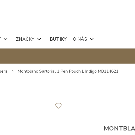
Y
ZNAČKY
BUTIKY
O NÁS
pera
Montblanc Sartorial 1 Pen Pouch L Indigo MB114621
MONTBL