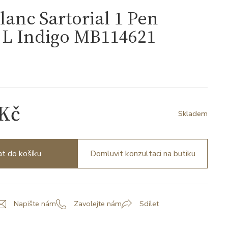
anc Sartorial 1 Pen
 L Indigo MB114621
1
 Kč
Skladem
at do košíku
Domluvit konzultaci na butiku
Napište nám
Zavolejte nám
Sdílet