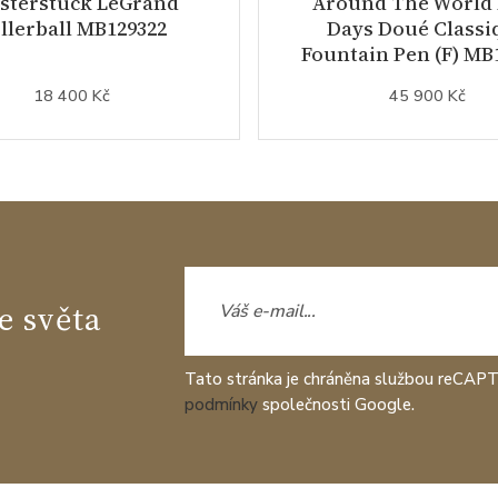
sterstück LeGrand
Around The World 
llerball MB129322
Days Doué Classi
Fountain Pen (F) MB
18 400 Kč
45 900 Kč
e světa
Tato stránka je chráněna službou reCAP
podmínky
společnosti Google.